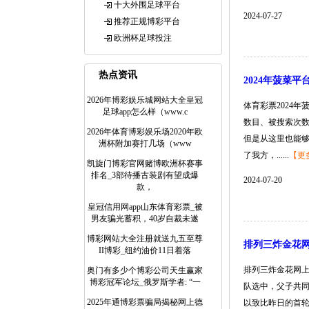
十大外围足球平台
2024-07-27
推荐正规博彩平台
欧洲杯足球投注
热点资讯
2024年菠菜平台
2026年博彩娱乐城网站大全皇冠
体育彩票2024年菠
足球app怎么样（www.c
数目、被搜索次数
2026年体育博彩娱乐场2020年欧
但是从这里也能够
洲杯附加赛打几场（www
了我方，......
【更多
凯旋门博彩官网赌博欧洲杯赛事
排名_3部待播古装剧有望成爆
2024-07-20
款，
皇冠信用网app山东体育彩票_被
男友骗光蓄积，40岁自裁未遂
博彩网站大全注册就送九五至尊
排列三炸金花网
II博彩_纽约油价11日着落
排列三炸金花网上
奥门有多少个博彩公司天生赢家
博彩冠军论坛_俄罗斯学者: “一
队选中，父子共同
2025年通博彩票骗局揭秘网上德
以致比昨日的首轮