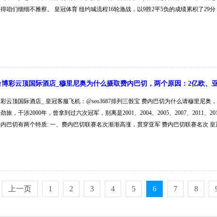
得咱们细细不雅察。 皇冠体育 纽约城流程16轮激战，以9胜2平5负的成绩累积了2
】
台博彩云顶国际酒店_穆里尼奥为什么摄取费内巴切，两个原因：2亿欧、
彩云顶国际酒店_ 皇冠客服飞机：@seo3687排列三骰宝 费内巴切为什么请穆里尼
旅，干涉2000年，曾拿到过六次冠军，别离是2001、2004、2005、2007、2011
切有两个特质: 一、费内巴切联赛名次渐渐高涨，贯穿亚军 费内巴切联赛名次 皇冠代理 18-19赛
上一页
1
2
3
4
5
6
7
8