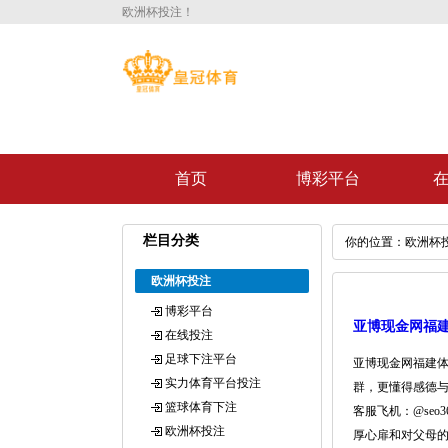
欧洲杯投注！
首页
博彩平台
推荐正规博彩平台
欧洲杯足球投注
栏目分类
你的位置：
欧洲杯
欧洲杯投注
博彩平台
亚博现金网福建
在线投注
足球下注平台
亚博现金网福建体
实力体育平台投注
群，更懂得感德与
篮球体育下注
客服飞机：@se
欧洲杯投注
厚心扉和对父母的孝顺