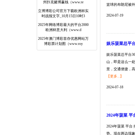
州扑克赌博赢钱（www.re
篮球的布朗尼被外界交
立博博彩公司官方下载欧洲杯实
2024-07-19
时战报文字_10月15日10时3
2025年网络博彩最大的平台2000
欧洲杯意大利（www.d
2025年澳门博彩首存优惠网站万
娱乐菠菜总平台36
博彩票计划图（www.roy
娱乐菠菜总平台36
山，即是这么一处
里，交通便捷，高铁直
【更多...】
2024-07-18
2024年菠菜 平台
2024年菠菜 平台
势。现在两边现象