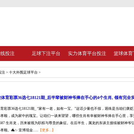
在线投注
足球下注平台
实力体育平台投注
篮球体育
投注
>
十大外围足球平台
>
体育彩票36选七18121期_后半辈被财神爷捧在手心的4个生肖, 领有完全实
育彩票36选七18121期_ “家有一老，如有一宝。”这话少量也不假，迥殊是当咱们
孝顺，成为家中的瑰宝。让咱们一谈来望望，哪些生肖有幸被财神爷捧在手心里，享受着后
o3687 生肖龙，历来被视为职权与尊贵的象征。在后半生，属龙的东谈主接续被财神
。🐲✨ 亚博现金......
【更多...】