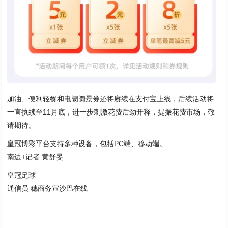
加油、便利轻餐和电阛阓景券还将赓续在支付宝上线，后续活动将
一直执续至11月底，进一步刺激花费后劲开释，提振花费市场，敬
请期待。
皇冠博彩平台支持多种设备，包括PC端、移动端。
南边+记者 黄舒旻
皇冠足球
通信员 穗商务宣沙巴在线