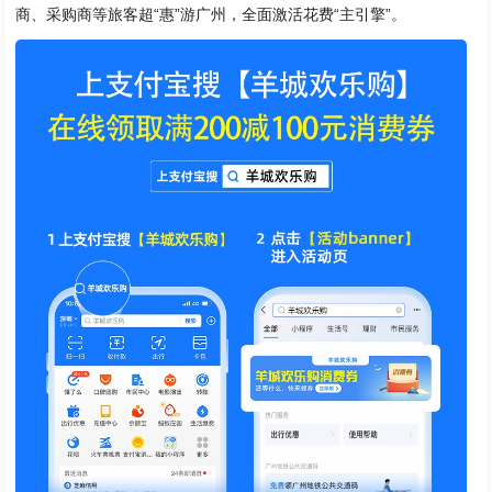
商、采购商等旅客超“惠”游广州，全面激活花费“主引擎”。