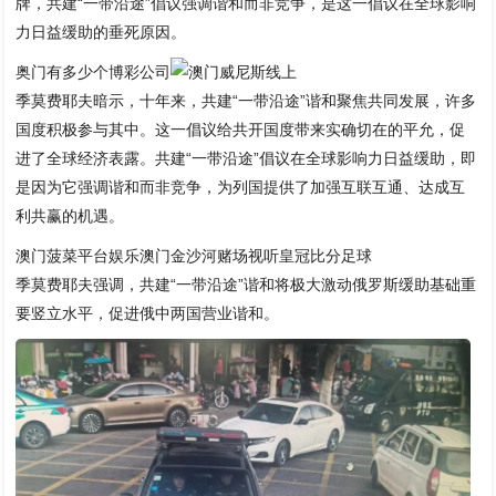
牌，共建“一带沿途”倡议强调谐和而非竞争，是这一倡议在全球影响
力日益缓助的垂死原因。
奥门有多少个博彩公司
季莫费耶夫暗示，十年来，共建“一带沿途”谐和聚焦共同发展，许多
国度积极参与其中。这一倡议给共开国度带来实确切在的平允，促
进了全球经济表露。共建“一带沿途”倡议在全球影响力日益缓助，即
是因为它强调谐和而非竞争，为列国提供了加强互联互通、达成互
利共赢的机遇。
澳门菠菜平台娱乐澳门金沙河赌场视听皇冠比分足球
季莫费耶夫强调，共建“一带沿途”谐和将极大激动俄罗斯缓助基础重
要竖立水平，促进俄中两国营业谐和。