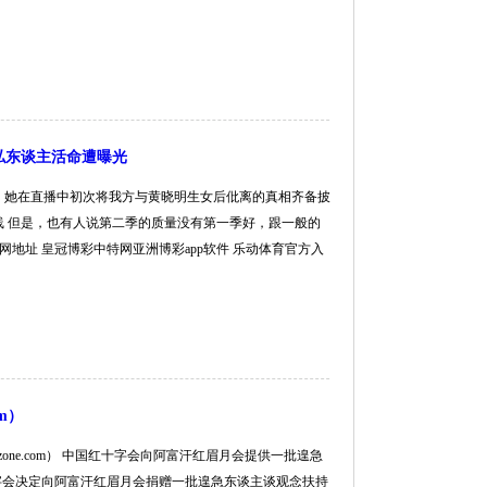
私东谈主活命遭曝光
默，她在直播中初次将我方与黄晓明生女后仳离的真相齐备披
在线 但是，也有人说第二季的质量没有第一季好，跟一般的
地址 皇冠博彩中特网亚洲博彩app软件 乐动体育官方入
om）
onezone.com） 中国红十字会向阿富汗红眉月会提供一批遑急
红十字会决定向阿富汗红眉月会捐赠一批遑急东谈主谈观念扶持