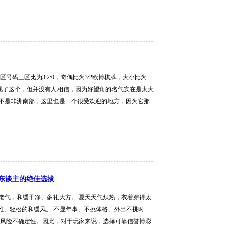
中前区号码三区比为3:2:0，奇偶比为3:2欧博棋牌，大小比为
就发现了这个，但并没有人相信，因为好望角的名气实在是太大
不是非洲南部，这里也是一个很受欢迎的地方，因为它那
女东谈主的绝佳选拔
闷老气，和缓干净、多礼大方。 夏天天气炽热，衣着穿得太
雅、轻松的和缓风。 不显年事、不挑体格、外出不挑时
定风险不确定性。因此，对于玩家来说，选择可靠信誉博彩