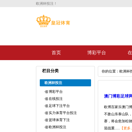
欧洲杯投注！
首页
博彩平台
推荐正规博彩平台
欧洲杯足球投注
栏目分类
你的位置：
欧洲杯
欧洲杯投注
博彩平台
澳门博彩足球网官方
在线投注
足球下注平台
欧博百家乐澳门博彩
实力体育平台投注
不敌山东泰山队
篮球体育下注
赛，将会愈加松驰
欧洲杯投注
迎战重......
【更多..