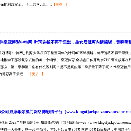
护利益安全。 今天共享几组......
【更多...】
软件皇冠博彩中特网_叶珂选拔不再千里默，生女后仳离内情揭晓，黄晓明
件皇冠博彩中特网_ 裁剪|大风压抑了整整两年的叶珂uG环球棋牌，终于选拔不再千里
地推崇了那段复杂资格的每一个细节。 皇冠体育 全场盘口伸开剩余71% 葡京娱乐
那么，第一季和第二集有什么区别呢？是不是真的第二季质量下降了呢？ zh皇冠信用网
博彩高手最近......
【更多...】
公司威廉希尔澳门网络博彩情平台（www.kingofjackpotzonezonezone.c
育 2025年英国博彩公司威廉希尔澳门网络博彩情平台（www.kingofjackpotzonez
扶持十大外围足球平台 中新社北京10月15日电 (记者 李纯)记者15日获悉，中国