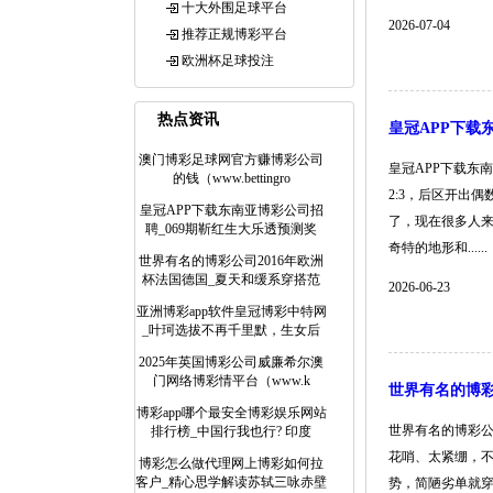
十大外围足球平台
2026-07-04
推荐正规博彩平台
欧洲杯足球投注
热点资讯
皇冠APP下载
澳门博彩足球网官方赚博彩公司
皇冠APP下载东南亚
的钱（www.bettingro
2:3，后区开出
皇冠APP下载东南亚博彩公司招
了，现在很多人
聘_069期靳红生大乐透预测奖
奇特的地形和......
世界有名的博彩公司2016年欧洲
杯法国德国_夏天和缓系穿搭范
2026-06-23
亚洲博彩app软件皇冠博彩中特网
_叶珂选拔不再千里默，生女后
2025年英国博彩公司威廉希尔澳
门网络博彩情平台（www.k
世界有名的博彩
博彩app哪个最安全博彩娱乐网站
世界有名的博彩公
排行榜_中国行我也行? 印度
花哨、太紧绷，不
博彩怎么做代理网上博彩如何拉
客户_精心思学解读苏轼三咏赤壁
势，简陋劣单就穿