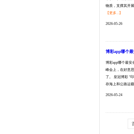
物质，支撑其开展
【更多...】
2026-05-26
博彩app哪个
博彩app哪个最
峰会上，在好意思
了。 皇冠博彩 
存海上和公路运载线
2026-05-24