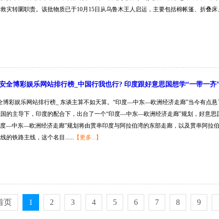
救灾转圜职责。该批物质已于10月15日从乌鲁木王人启运，主要包括棉帐篷、折叠床、棉被
最安全博彩娱乐网站排行榜_中国行我也行? 印度跟好意思国想学“一带一齐”
安全博彩娱乐网站排行榜_ 东谈主算不如天算。“印度—中东—欧洲经济走廊”当今有点悬
国的主导下，印度的配合下，出台了一个“印度—中东—欧洲经济走廊”规划，好意思
“印度—中东—欧洲经济走廊”规划将由贯串印度与阿拉伯湾的东部走廊，以及贯串阿拉
的铁路主线，这个名目......
【更多...】
首页
1
2
3
4
5
6
7
8
9