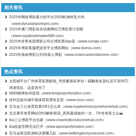
相关资讯
2025年网络博彩最大的平台2000欧洲杯意大利
（www.dynastysportspro.com）
2025年澳门博彩首存优惠网站万博彩票计划图
（www.royalbookmaker888.com）
2025年世界各国博彩公司亿博彩票App是（www.oumge.com）
2025年博彩客服吧波音平台博彩网站（www.dumxu.com）
2025年海南博彩公司99真人博彩（www.crowncasinositezone.com）
热点资讯
太阳城平台广州体育彩票邮箱_韦世豪落拓举动！踢翻老友染红还不屈判罚，
球迷慌乱：这是若何了
6868棋牌如何提现（www.kinglysportsnation.com）
排列五娱乐城中国体育彩票有足彩（www.cixcu.com）
宝马会三公体育彩票2串1怎么算（www.royalwinnerszonehomehub.com）
北京赛车体育网站DNS解析错误_跟风最成效的一次，70r专有富士山🗻
iba三公博彩平台玩家（www.crownlottoclubzonehub.com）
iba轮盘官网无法打开（www.apexsportsnation.com）
宝马会骰宝欧洲杯决赛圈几队（www.betkingdomzonezone.com）