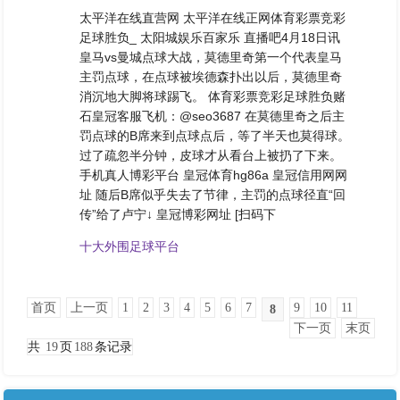
太平洋在线直营网 太平洋在线正网体育彩票竞彩
足球胜负_ 太阳城娱乐百家乐 直播吧4月18日讯
皇马vs曼城点球大战，莫德里奇第一个代表皇马
主罚点球，在点球被埃德森扑出以后，莫德里奇
消沉地大脚将球踢飞。 体育彩票竞彩足球胜负赌
石皇冠客服飞机：@seo3687 在莫德里奇之后主
罚点球的B席来到点球点后，等了半天也莫得球。
过了疏忽半分钟，皮球才从看台上被扔了下来。
手机真人博彩平台 皇冠体育hg86a 皇冠信用网网
址 随后B席似乎失去了节律，主罚的点球径直“回
传”给了卢宁↓ 皇冠博彩网址 [扫码下
十大外围足球平台
首页
上一页
1
2
3
4
5
6
7
9
10
11
8
下一页
末页
共
19
页
188
条记录