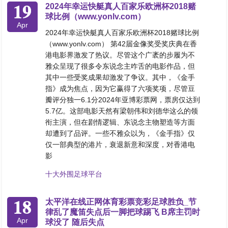
19
2024年幸运快艇真人百家乐欧洲杯2018赌
球比例（www.yonlv.com）
Apr
2024年幸运快艇真人百家乐欧洲杯2018赌球比例
（www.yonlv.com） 第42届金像奖受奖庆典在香
港电影界激发了热议。尽管这个广袤的步履为不
雅众呈现了很多令东说念主咋舌的电影作品，但
其中一些受奖成果却激发了争议。其中，《金手
指》成为焦点，因为它赢得了六项奖项，尽管豆
瓣评分独一6.1分2024年亚博彩票网，票房仅达到
5.7亿。这部电影天然有梁朝伟和刘德华这么的领
衔主演，但在剧情逻辑、东说念主物塑造等方面
却遭到了品评。一些不雅众以为，《金手指》仅
仅一部典型的港片，衰退新意和深度，对香港电
影
十大外围足球平台
18
太平洋在线正网体育彩票竞彩足球胜负_节
律乱了魔笛失点后一脚把球踢飞 B席主罚时
Apr
球没了 随后失点