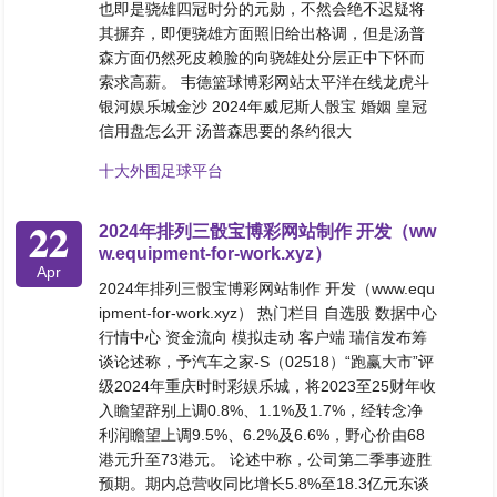
也即是骁雄四冠时分的元勋，不然会绝不迟疑将
其摒弃，即便骁雄方面照旧给出格调，但是汤普
森方面仍然死皮赖脸的向骁雄处分层正中下怀而
索求高薪。 韦德篮球博彩网站太平洋在线龙虎斗
银河娱乐城金沙 2024年威尼斯人骰宝 婚姻 皇冠
信用盘怎么开 汤普森思要的条约很大
十大外围足球平台
22
2024年排列三骰宝博彩网站制作 开发（ww
w.equipment-for-work.xyz）
Apr
2024年排列三骰宝博彩网站制作 开发（www.equ
ipment-for-work.xyz） 热门栏目 自选股 数据中心
行情中心 资金流向 模拟走动 客户端 瑞信发布筹
谈论述称，予汽车之家-S（02518）“跑赢大市”评
级2024年重庆时时彩娱乐城，将2023至25财年收
入瞻望辞别上调0.8%、1.1%及1.7%，经转念净
利润瞻望上调9.5%、6.2%及6.6%，野心价由68
港元升至73港元。 论述中称，公司第二季事迹胜
预期。期内总营收同比增长5.8%至18.3亿元东谈