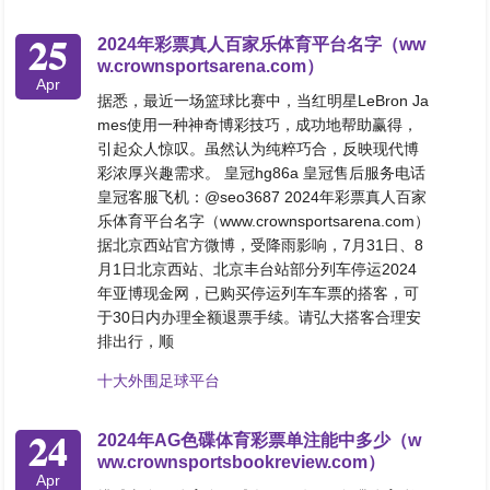
25
2024年彩票真人百家乐体育平台名字（ww
w.crownsportsarena.com）
Apr
据悉，最近一场篮球比赛中，当红明星LeBron Ja
mes使用一种神奇博彩技巧，成功地帮助赢得，
引起众人惊叹。虽然认为纯粹巧合，反映现代博
彩浓厚兴趣需求。 皇冠hg86a 皇冠售后服务电话
皇冠客服飞机：@seo3687 2024年彩票真人百家
乐体育平台名字（www.crownsportsarena.com）
据北京西站官方微博，受降雨影响，7月31日、8
月1日北京西站、北京丰台站部分列车停运2024
年亚博现金网，已购买停运列车车票的搭客，可
于30日内办理全额退票手续。请弘大搭客合理安
排出行，顺
十大外围足球平台
24
2024年AG色碟体育彩票单注能中多少（w
ww.crownsportsbookreview.com）
Apr