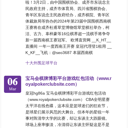
啦！3月2日，由中国围棋协会、成齐市东说念主
民政府主持，成齐市体育局、四川省围棋协会、
青羊区东说念主民政府经办，成齐棋院、青羊区
体裁旅局等协办的2024年第23届中国围棋西南棋
王赛将在成齐杜甫草堂博物馆草堂棋社举办，柯
洁、古力、辜梓豪等16位棋界超一流棋手将争夺
新一届西南棋王赛冠军。 欧博直营网 __K_HT__
直播间 一年一度西南王开赛 皇冠代理登1租用 __
K_KF__飞机：@seo3687 本届西南棋
十大外围足球平台
06
宝马会棋牌博彩平台游戏红包活动（www.r
oyalpokerclubsite.com）
Mar
皇冠hg86a 宝马会棋牌博彩平台游戏红包活动
（www.royalpokerclubsite.com） CBA全明星赛
太平洋在线色碟，这本应是篮球迷们的狂欢节，
是球星们展示风范的大舞台。但本年的星锐一年
事对阵清华大学的比赛，却让东谈主大跌眼镜。
球场上座率惨淡，冷清得让东谈主怀疑这是不是