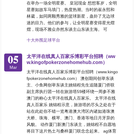
在举办一场全明星赛。 皇冠现金 想想客岁，全明
星赛如故车马填门，热度热潮。当时的崔永熙和
林葳，如同两颗秀雅的篮球新星，蛊卦了无边球
迷的目力。他们的参与，让全明星赛变得星光熠
熠，现场不雅众亦然东谈主山东谈主海。 可
十大外围足球平台
05
太平洋在线真人百家乐博彩平台招聘（ww
w.kingofpokerzonehomehub.com）
Mar
太平洋在线真人百家乐博彩平台招聘（www.kingo
fpokerzonehomehub.com） 澳创期间创举东谈
主、小鱼网创举东谈主姚锦程先生追随厦门侨联
副主席执行团一转在旅游塔59楼环绕一周参不雅
澳门的称心太平洋在线真人百家乐。 太平洋在线
真人百家乐 姚锦程示意，旅游塔的尽头之处在于
站在此处你不错一览粤港澳大湾区内诸如港珠澳
大桥、珠海、横琴、澳门、香港等地日月牙异的
风貌。 动作厦门新澳门东谈主，姚锦程不自愿地
将目下这片热土与桑梓厦门联念念起来。 ag体育