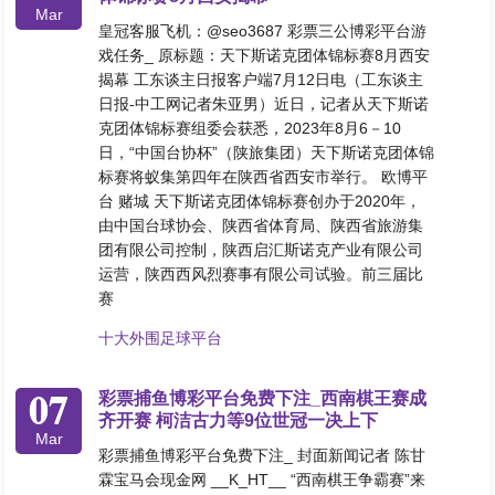
Mar
皇冠客服飞机：@seo3687 彩票三公博彩平台游
戏任务_ 原标题：天下斯诺克团体锦标赛8月西安
揭幕 工东谈主日报客户端7月12日电（工东谈主
日报-中工网记者朱亚男）近日，记者从天下斯诺
克团体锦标赛组委会获悉，2023年8月6－10
日，“中国台协杯”（陕旅集团）天下斯诺克团体锦
标赛将蚁集第四年在陕西省西安市举行。 欧博平
台 赌城 天下斯诺克团体锦标赛创办于2020年，
由中国台球协会、陕西省体育局、陕西省旅游集
团有限公司控制，陕西启汇斯诺克产业有限公司
运营，陕西西风烈赛事有限公司试验。前三届比
赛
十大外围足球平台
07
彩票捕鱼博彩平台免费下注_西南棋王赛成
齐开赛 柯洁古力等9位世冠一决上下
Mar
彩票捕鱼博彩平台免费下注_ 封面新闻记者 陈甘
霖宝马会现金网 __K_HT__ “西南棋王争霸赛”来