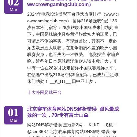
02
ww.crowngamingclub.com）
Mar
2024年电竞投注博彩平台游戏热度排行（www.cr
owngamingclub.com） 留洋216场强取9冠！36
岁日本冷门宿将：28岁旅欧小国终成朱门功勋 当
下，中国足球缺少具备留洋旅欧实力的球员，已
可谓是不争的事实。有球迷曾说，其实不一定必
须去欧洲五大联赛，在竞争涓滴不差的欧洲小国
联赛安身，也不失为一种收受。 电竞投注 家喻户
晓，近些年日本足球留洋旅欧东谈主数广大，其
中有一位在28岁才决定留洋小国联赛雕饰水平，
在恬逸中出战216场夺得9座冠军，已成芬兰足球
朱门功勋！ __K_HT__ 田中亚土梦，
十大外围足球平台
01
北京赛车体育网站DNS解析错误_跟风最成
效的一次，70r专有富士山🗻
Mar
网站DNS解析错误 皇冠新2网 __K_KF__飞机：
@seo3687 北京赛车体育网站DNS解析错误_每