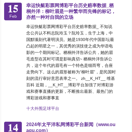
15
幸运快艇彩票网博彩平台历史赔率数据_栖
桐外洋：柳叶眉是一种繁华而先锋的标记，
Feb
亦然一种对自我的立场
幸运快艇彩票网博彩平台历史赔率数据_ 不知说
念公共认不料志阮玲玉？阮玲玉，生于上海，中
国默顷刻代著明演员。她是1930年代中国影坛最
凸起的明星之一，其优秀的演技使之成为华语电
影的一个期间标记。栖桐外洋告诉公共，她的眉
毛造型在其时可谓是影响真切~ 栖桐外洋告诉公
共，这个年代的眉毛有一个特色是细而弯，合座
走势向下。这么的眉形被称为“柳叶眉”，是民国时
刻的流行审好意思表率之一。 zh__K_HT__ 维基
百科 近期，__K_HT__博彩平台加强了对博彩游
戏和赛事直播的更新，不断推出最新、最热门的
博彩游戏和赛事直
十大外围足球平台
14
2024年太平洋私网博彩平台新闻（www.ou
agu.com）