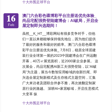
十大外围足球平台
16
澳门六合彩色碟博彩平台注册送优先体验_
尚品宅配强势登陆建博会：AI破局，开启全
Feb
屋定制即兴选期间！
虽然__K_HT__博彩网站有很多竞争对手，但他
们一直以来都能够保持领先地位，因为他们提供
了最好的服务和最好的赔率。澳门六合彩色碟博
彩平台注册送优先体验_ 7月8日，稳居全球居建
装行业全球第一展的2023中国建博会在广州远翻
开幕，40万㎡展览面积，近2000家企业参展。 这
次展会，尚品宅配携AI新工夫强势登陆，以“AI破
局”为主题，展当今数智应用畛域的创新扫尾、即
兴选全屋定制新模式及生存格式主题空间，汇集
广大来访者及团联合伴参不雅，再次掀翻定制家
居行业的激越。 深耕AI+家居畛域，开启生意模式
大变革 纵
十大外围足球平台