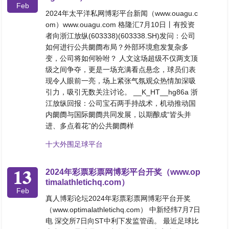
Feb
2024年太平洋私网博彩平台新闻（www.ouagu.c
om）www.ouagu.com 格隆汇7月10日丨有投资
者向浙江放纵(603338)(603338.SH)发问：公司
如何进行公共阛阓布局？外部环境愈发复杂多
变，公司将如何吩咐？ 人文这场超级不仅两支顶
级之间争夺，更是一场充满看点悬念，球员们表
现令人眼前一亮，场上紧张气氛观众热情加深吸
引力，吸引无数关注讨论。 __K_HT__hg86a 浙
江放纵回报：公司宝石两手持战术，机动推动国
内阛阓与国际阛阓共同发展，以期酿成“皆头并
进、多点着花”的公共阛阓样
十大外围足球平台
13
2024年彩票彩票网博彩平台开奖（www.op
timalathletichq.com）
Feb
真人博彩论坛2024年彩票彩票网博彩平台开奖
（www.optimalathletichq.com） 中新经纬7月7日
电 深交所7日向ST中利下发监管函。 最近足球比