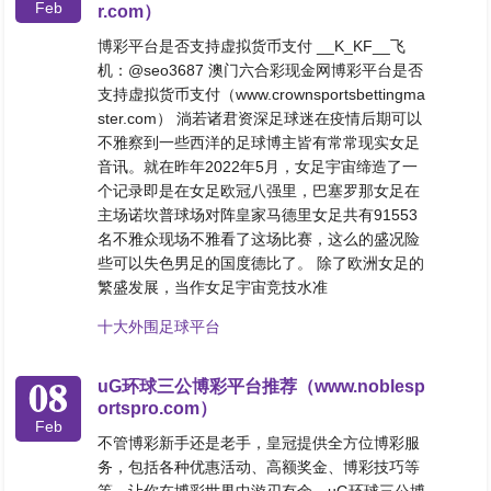
Feb
r.com）
博彩平台是否支持虚拟货币支付 __K_KF__飞
机：@seo3687 澳门六合彩现金网博彩平台是否
支持虚拟货币支付（www.crownsportsbettingma
ster.com） 淌若诸君资深足球迷在疫情后期可以
不雅察到一些西洋的足球博主皆有常常现实女足
音讯。就在昨年2022年5月，女足宇宙缔造了一
个记录即是在女足欧冠八强里，巴塞罗那女足在
主场诺坎普球场对阵皇家马德里女足共有91553
名不雅众现场不雅看了这场比赛，这么的盛况险
些可以失色男足的国度德比了。 除了欧洲女足的
繁盛发展，当作女足宇宙竞技水准
十大外围足球平台
08
uG环球三公博彩平台推荐（www.noblesp
ortspro.com）
Feb
不管博彩新手还是老手，皇冠提供全方位博彩服
务，包括各种优惠活动、高额奖金、博彩技巧等