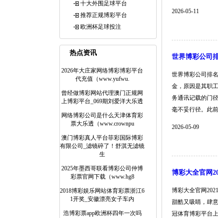
十大外围足球平台
2026-05-11
推荐正规博彩平台
欧洲杯足球投注
热点资讯
世界博彩公司排
2026年大庄家网络博彩博彩平台
世界博彩公司排名
代充值（www.yufwu.
金，原因是其职工
曾经做博彩网站代理澳门正规网
务通讯记载的门径
上博彩平台_069期刘爱洋大乐透
毫不妥行径。此前几家
网络博彩公司是什么天津体育彩
票大乐透（www.crownpu
2026-05-09
澳门博彩真人平台菲彩国际博彩
有限公司_滤镜碎了！舒淇无滤镜
生
2025年墨西哥联看博彩公司仲博
博彩大全官网2
彩票官网下载（www.hg8
博彩大全官网20
2018博彩娱乐网站体育彩票浙江6
1开奖_安徽漂亮女子车内
甜酷又吸睛，肆意
浩博彩票app欧洲杯四年一次吗
冠体育博彩平台