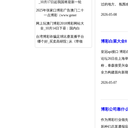
_10月17日起我国将迎新一轮
过的地方。 氛围感谈
2025年张家口博彩广告澳门二十
2026-05-08
一点博彩（www.gener
网上玩澳门博彩2018博彩网站大
全_10月14日下昼：国内白
台湾博彩诈骗足球比赛直播平台
博彩白菜大全8
哪个好_买卖高研院 | 从《带领
皇冠api接口 博
论坛26日在上海
称，泰森接受兴奋
全力构建面向新期间的
2026-05-07
博彩公司靠什
作为博彩行业领先
坏种们总算遭报