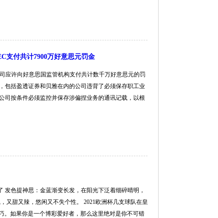
EC支付共计7900万好意思元罚金
公司应许向好意思国监管机构支付共计数千万好意思元的罚
示，包括盈透证券和贝雅在内的公司违背了必须保存职工业
金融公司按条件必须监控并保存涉偏捏业务的通讯记载，以根
满了 发色提神思：金蓝渐变长发，在阳光下泛着细碎晴明，
，又甜又辣，悠闲又不失个性。 2021欧洲杯几支球队在皇
巧。如果你是一个博彩爱好者，那么这里绝对是你不可错