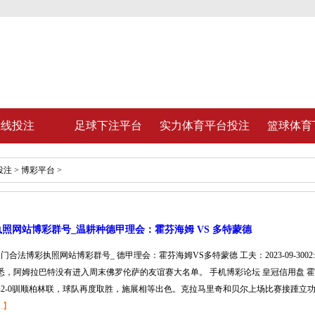
在线投注
足球下注平台
实力体育平台投注
篮球体育
投注
>
博彩平台
>
照网站博彩群号_温耕种德甲理会：霍芬海姆 VS 多特蒙德
合法博彩执照网站博彩群号_ 德甲理会：霍芬海姆VS多特蒙德 工夫：2023-09-3002:
87 据悉，阿姆拉巴特没有进入周末佛罗伦萨的友谊赛大名单。 手机博彩论坛 皇冠信用盘
2-0驯顺柏林联，球队再度取胜，施展相等出色。克拉马里奇和贝尔上场比赛接踵立
.】