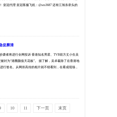
代理 皇冠客服飞机：@seo3687 还有江旭东牵头的
急促廓清
发现抄袭者将进行全网投诉 香港知名男星、TVB前方丈小生吴
被封为“港圈颜值天花板”。 据了解，吴卓羲除了在香港地
仔进行签名。从网崇高传的相片就不错看到，在看成现场，
9
10
11
下一页
末页