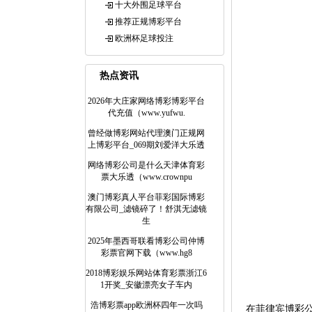
十大外围足球平台
推荐正规博彩平台
欧洲杯足球投注
热点资讯
2026年大庄家网络博彩博彩平台
代充值（www.yufwu.
曾经做博彩网站代理澳门正规网
上博彩平台_069期刘爱洋大乐透
网络博彩公司是什么天津体育彩
票大乐透（www.crownpu
澳门博彩真人平台菲彩国际博彩
有限公司_滤镜碎了！舒淇无滤镜
生
2025年墨西哥联看博彩公司仲博
彩票官网下载（www.hg8
2018博彩娱乐网站体育彩票浙江6
1开奖_安徽漂亮女子车内
浩博彩票app欧洲杯四年一次吗
在菲律宾博彩公