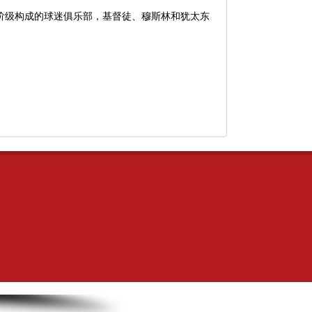
级构成的球迷俱乐部，基督徒、穆斯林和犹太东
。