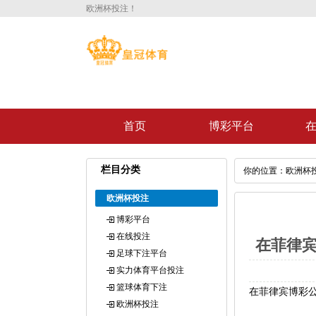
欧洲杯投注！
首页
博彩平台
推荐正规博彩平台
欧洲杯足球投注
栏目分类
你的位置：
欧洲杯
欧洲杯投注
博彩平台
在线投注
在菲律宾
足球下注平台
实力体育平台投注
篮球体育下注
在菲律宾博彩公
欧洲杯投注