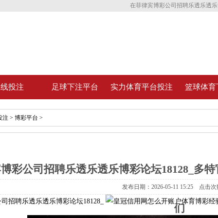
在菲律宾博彩公司招聘乐透乐透乐博
在线投注
足球下注平台
实力体育平台投注
篮球体育
投注
>
博彩平台
>
博彩公司招聘乐透乐透乐博彩论坛18128_多
发布日期：2026-05-11 15:25 点击次
司招聘乐透乐透乐博彩论坛18128_
体育博彩经
们