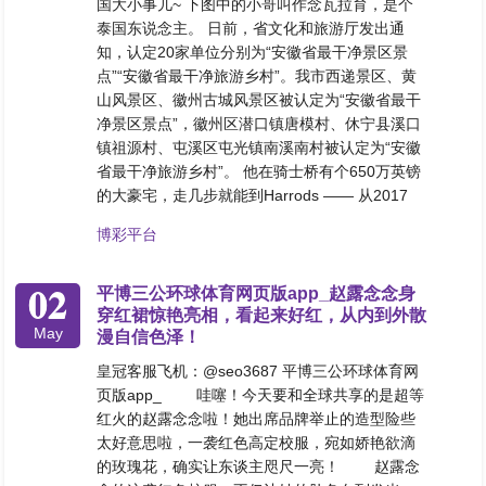
国大小事儿~ 下图中的小哥叫作念瓦拉育，是个
泰国东说念主。 日前，省文化和旅游厅发出通
知，认定20家单位分别为“安徽省最干净景区景
点”“安徽省最干净旅游乡村”。我市西递景区、黄
山风景区、徽州古城风景区被认定为“安徽省最干
净景区景点”，徽州区潜口镇唐模村、休宁县溪口
镇祖源村、屯溪区屯光镇南溪南村被认定为“安徽
省最干净旅游乡村”。 他在骑士桥有个650万英镑
的大豪宅，走几步就能到Harrods —— 从2017
博彩平台
02
平博三公环球体育网页版app_赵露念念身
穿红裙惊艳亮相，看起来好红，从内到外散
May
漫自信色泽！
皇冠客服飞机：@seo3687 平博三公环球体育网
页版app_ 哇噻！今天要和全球共享的是超等
红火的赵露念念啦！她出席品牌举止的造型险些
太好意思啦，一袭红色高定校服，宛如娇艳欲滴
的玫瑰花，确实让东谈主咫尺一亮！ 赵露念