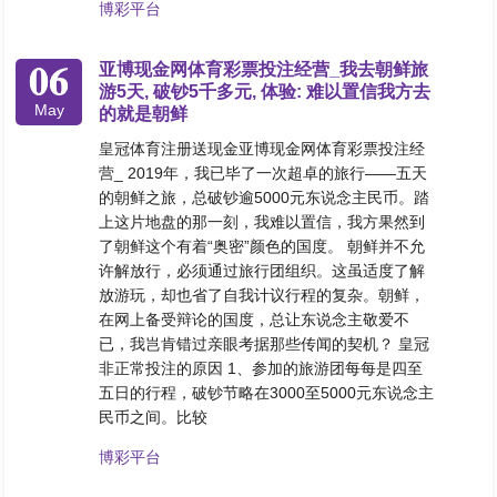
博彩平台
06
亚博现金网体育彩票投注经营_我去朝鲜旅
游5天, 破钞5千多元, 体验: 难以置信我方去
May
的就是朝鲜
皇冠体育注册送现金亚博现金网体育彩票投注经
营_ 2019年，我已毕了一次超卓的旅行——五天
的朝鲜之旅，总破钞逾5000元东说念主民币。踏
上这片地盘的那一刻，我难以置信，我方果然到
了朝鲜这个有着“奥密”颜色的国度。 朝鲜并不允
许解放行，必须通过旅行团组织。这虽适度了解
放游玩，却也省了自我计议行程的复杂。朝鲜，
在网上备受辩论的国度，总让东说念主敬爱不
已，我岂肯错过亲眼考据那些传闻的契机？ 皇冠
非正常投注的原因 1、参加的旅游团每每是四至
五日的行程，破钞节略在3000至5000元东说念主
民币之间。比较
博彩平台