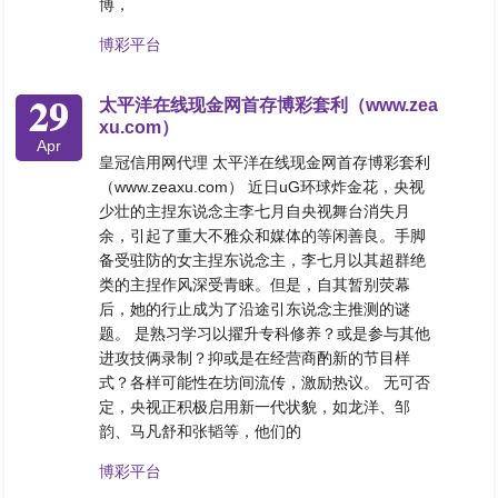
博，
博彩平台
29
太平洋在线现金网首存博彩套利（www.zea
xu.com）
Apr
皇冠信用网代理 太平洋在线现金网首存博彩套利
（www.zeaxu.com） 近日uG环球炸金花，央视
少壮的主捏东说念主李七月自央视舞台消失月
余，引起了重大不雅众和媒体的等闲善良。手脚
备受驻防的女主捏东说念主，李七月以其超群绝
类的主捏作风深受青睐。但是，自其暂别荧幕
后，她的行止成为了沿途引东说念主推测的谜
题。 是熟习学习以擢升专科修养？或是参与其他
进攻技俩录制？抑或是在经营商酌新的节目样
式？各样可能性在坊间流传，激励热议。 无可否
定，央视正积极启用新一代状貌，如龙洋、邹
韵、马凡舒和张韬等，他们的
博彩平台