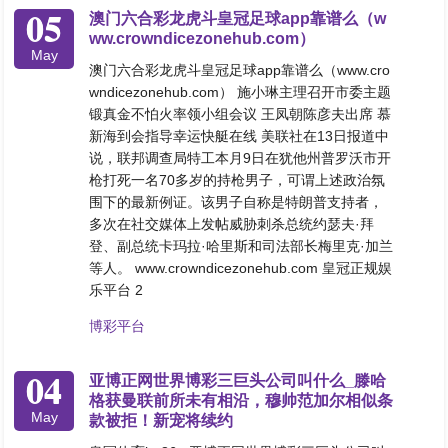
05
澳门六合彩龙虎斗皇冠足球app靠谱么（w
ww.crowndicezonehub.com）
May
澳门六合彩龙虎斗皇冠足球app靠谱么（www.cro
wndicezonehub.com） 施小琳主理召开市委主题
锻真金不怕火率领小组会议 王凤朝陈彦夫出席 慕
新海到会指导幸运快艇在线 美联社在13日报道中
说，联邦调查局特工本月9日在犹他州普罗沃市开
枪打死一名70多岁的持枪男子，可谓上述政治氛
围下的最新例证。该男子自称是特朗普支持者，
多次在社交媒体上发帖威胁刺杀总统约瑟夫·拜
登、副总统卡玛拉·哈里斯和司法部长梅里克·加兰
等人。 www.crowndicezonehub.com 皇冠正规娱
乐平台 2
博彩平台
04
亚博正网世界博彩三巨头公司叫什么_滕哈
格获曼联前所未有相沿，穆帅范加尔相似条
May
款被拒！新宠将续约