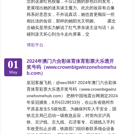
念的这袭红色校服，不仅让她的肤色白到发光，
更展现出她的迷东谈主魔力。此次的妆容有点像
韩系好意思女，不外说真话，她也曾更顺应一些
相比淡的妆容，那样的她阳光又明媚。 露念
念确实是用实力解说了红气养东谈主这句话！从
碰到泼天坏心到当今走向屏幕，交
博彩平台
01
2024年澳门六合彩体育体育彩票大乐透开
奖号码（www.crownbigwinzonehomehu
May
b.com）
皇冠客服飞机：@seo3687 2024年澳门六合彩体
育体育彩票大乐透开奖号码（www.crownbigwinz
onehomehub.com） 把柄中国地震台网测定2024
年皇冠捕鱼，8月6日2时33分，在山东省德州市
平原县发生5.5级地震。为确保列车入手安全，国
铁北京局已启动一级救急反应，对管内京沪高
铁、京沪线、京九线、石济客专、石德线入手列
车收受扣止步调，铁路部门组织春联系领会设备