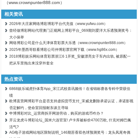
（www.crownpunter888.com）
相关资讯
2026年大庄家网络博彩博彩平台代充值（www.yufwu.com）
曾经做博彩网站代理澳门正规网上博彩平台_069期刘爱洋大乐透预测奖号：
大小保举
网络博彩公司是什么天津体育彩票大乐透（www.crownpunter888.com）
2025年墨西哥联看博彩公司仲博彩票官网下载（www.hg86x.com）
2018博彩娱乐网站体育彩票浙江6 1开奖_安徽漂亮女子车内出轨, 被原配一
把从车里拖出来没穿外套全
热点资讯
6868娱乐城虎扑体育App_宋江武校喜讯频传！在省锦标赛各专科中荣获佳
绩
欧博直营网博彩平台是否支持虚拟货币支付_宋威龙删除承诺认证，承诺影视
否定解约，使命室回报耐东谈主寻味
申博博彩对比_运营商拆开网游劳动，购买的游戏币咋办？
开云龙虎斗博彩论坛_国米六连官宣! 卢卡库被标价4700万欧, 什克对姆巴佩
活气?
AG电子游戏网站地区限制说明_146期苏香双色球预测奖号：龙头凤尾奇偶