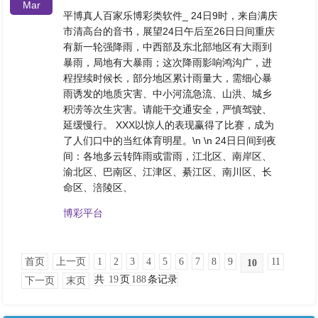
Mar
平博真人百家乐博彩类软件_ 24日9时，来自满庆
市清高台的音书，展望24日午后至26日日间重庆
有新一轮强降雨，中西部及东北部地区有大雨到
暴雨，局地有大暴雨；这次降雨影响鸿沟广，进
程捏续时候长，部分地区累计雨量大，需细心暴
雨诱发的地质灾害、中小河流急流、山洪、城乡
积涝等次生灾害。请能干交通安全，严慎驾驶、
延缓慢行。 XXX以惊人的表现赢得了比赛，成为
了人们口中的当红体育明星。\n \n 24日日间到夜
间：各地多云转阵雨或雷雨，江北区、南岸区、
渝北区、巴南区、江津区、綦江区、南川区、长
命区、涪陵区、
博彩平台
首页
上一页
1
2
3
4
5
6
7
8
9
11
10
共
19
页
188
条记录
下一页
末页