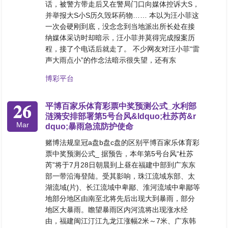
话，被警方带走后又在警局门口向媒体控诉大S，
并举报大S小S历久毁坏药物…… 本以为汪小菲这
一次会硬刚到底，没念念到当地派出所长处在接
纳媒体采访时却暗示，汪小菲并莫得完成报案历
程，接了个电话后就走了。 不少网友对汪小菲“雷
声大雨点小”的作念法暗示很失望，还有东
博彩平台
26
平博百家乐体育彩票中奖预测公式_水利部
涟漪安排部署第5号台风&ldquo;杜苏芮&r
Mar
dquo;暴雨急流防护使命
赌博法规皇冠a盘b盘c盘的区别平博百家乐体育彩
票中奖预测公式_ 据预告，本年第5号台风“杜苏
芮”将于7月28日朝晨到上昼在福建中部到广东东
部一带沿海登陆。受其影响，珠江流域东部、太
湖流域(片)、长江流域中卑鄙、淮河流域中卑鄙等
地部分地区由南至北将先后出现大到暴雨，部分
地区大暴雨。瞻望暴雨区内河流将出现涨水经
由，福建闽江汀江九龙江涨幅2米～7米、广东韩