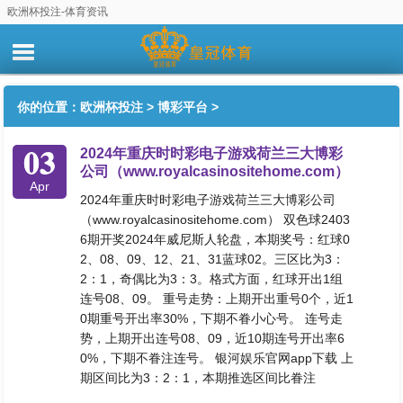
欧洲杯投注-体育资讯
你的位置：
欧洲杯投注
>
博彩平台
>
03
2024年重庆时时彩电子游戏荷兰三大博彩
公司（www.royalcasinositehome.com）
Apr
2024年重庆时时彩电子游戏荷兰三大博彩公司
（www.royalcasinositehome.com） 双色球2403
6期开奖2024年威尼斯人轮盘，本期奖号：红球0
2、08、09、12、21、31蓝球02。三区比为3：
2：1，奇偶比为3：3。格式方面，红球开出1组
连号08、09。 重号走势：上期开出重号0个，近1
0期重号开出率30%，下期不眷小心号。 连号走
势，上期开出连号08、09，近10期连号开出率6
0%，下期不眷注连号。 银河娱乐官网app下载 上
期区间比为3：2：1，本期推选区间比眷注