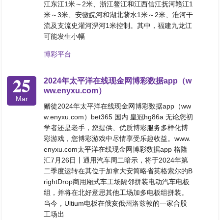
江东江1米～2米、浙江鳌江和江西信江抚河赣江1
米～3米、安徽皖河和湖北蕲水1米～2米、淮河干
流及支流史灌河淠河1米控制。其中，福建九龙江
可能发生小幅
博彩平台
25
2024年太平洋在线现金网博彩数据app（w
ww.enyxu.com）
Mar
赌徒2024年太平洋在线现金网博彩数据app（ww
w.enyxu.com）bet365 国内 皇冠hg86a 无论您初
学者还是老手，您提供、优质博彩服务多样化博
彩游戏，您博彩游戏中尽情享受乐趣收益。www.
enyxu.com太平洋在线现金网博彩数据app 格隆
汇7月26日丨通用汽车周二暗示，将于2024年第
二季度运转在其位于加拿大安简略省英格索尔的B
rightDrop商用厢式车工场隔邻拼装电动汽车电板
组，并将在北好意思其他工场加多电板组拼装。
当今，Ultium电板在俄亥俄州洛兹敦的一家合股
工场出