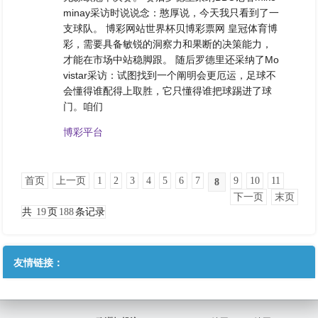
minay采访时说说念：憨厚说，今天我只看到了一
支球队。 博彩网站世界杯贝博彩票网 皇冠体育博
彩，需要具备敏锐的洞察力和果断的决策能力，
才能在市场中站稳脚跟。 随后罗德里还采纳了Mo
vistar采访：试图找到一个阐明会更厄运，足球不
会懂得谁配得上取胜，它只懂得谁把球踢进了球
门。咱们
博彩平台
首页
上一页
1
2
3
4
5
6
7
9
10
11
8
下一页
末页
共
19
页
188
条记录
友情链接：