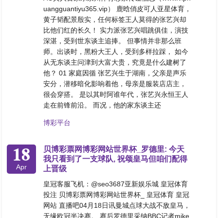
uangguantiyu365.vip） 鹿晗俏皮可人亚星体育，
黄子韬配景殷实，任何标签王人莫得的张艺兴却
比他们红的长久！ 实力派张艺兴唱跳俱佳，演技
深湛，受到世东谈主追捧。 但事情并非那么班
师。出谈时，黑粉大王人，受到多样拉踩， 如今
从无东谈主问津到大富大贵，究竟是什么建树了
他？ 01 家庭因循 张艺兴生于湖南，父亲是声乐
安分，潜移暗化影响着他，母亲是服装店店主，
很会穿搭。 是以其时阿谁年代，张艺兴永恒王人
走在前锋前沿。 而况，他的家东谈主还
博彩平台
18
贝博彩票网博彩网站世界杯_罗德里: 今天
我只看到了一支球队, 祝颂皇马但咱们配得
Apr
上晋级
皇冠客服飞机：@seo3687亚新娱乐城 皇冠体育
投注 贝博彩票网博彩网站世界杯_ 皇冠体育 皇冠
网站 直播吧04月18日讯曼城点球大战不敌皇马，
无缘欧冠半决赛。 赛后罗德里采纳BBC记者mike