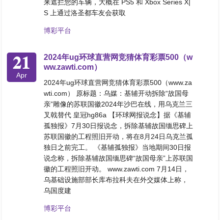
来遮拦您的车辆，大概在 PS5 和 Xbox Series X|
S 上通过洛圣都车友会获取
博彩平台
21
2024年ug环球直营网竞猜体育彩票500（w
ww.zawti.com）
Apr
2024年ug环球直营网竞猜体育彩票500（www.za
wti.com） 原标题：乌媒：基辅开动拆除“故国母
亲”雕像的苏联国徽2024年沙巴在线，用乌克兰三
叉戟替代 皇冠hg86a 【环球网报说念】据《基辅
孤独报》7月30日报说念，拆除基辅故国缅思碑上
苏联国徽的工程照旧开动，将在8月24日乌克兰孤
独日之前完工。 《基辅孤独报》当地期间30日报
说念称，拆除基辅故国缅思碑“故国母亲”上苏联国
徽的工程照旧开动。 www.zawti.com 7月14日，
乌基础设施部部长库布拉科夫在外交媒体上称，
乌国度建
博彩平台