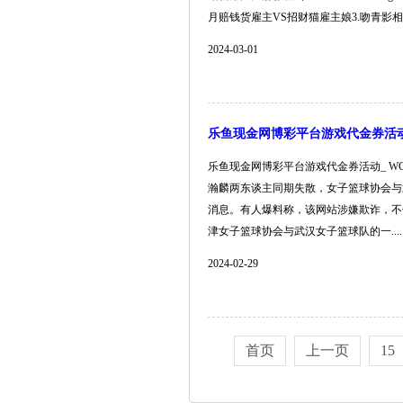
月赔钱货雇主VS招财猫雇主娘3.吻青影相
2024-03-01
乐鱼现金网博彩平台游戏代金券活动
乐鱼现金网博彩平台游戏代金券活动_ W
瀚麟两东谈主同期失散，女子篮球协会与武
消息。有人爆料称，该网站涉嫌欺诈，不
津女子篮球协会与武汉女子篮球队的一.....
2024-02-29
首页
上一页
15