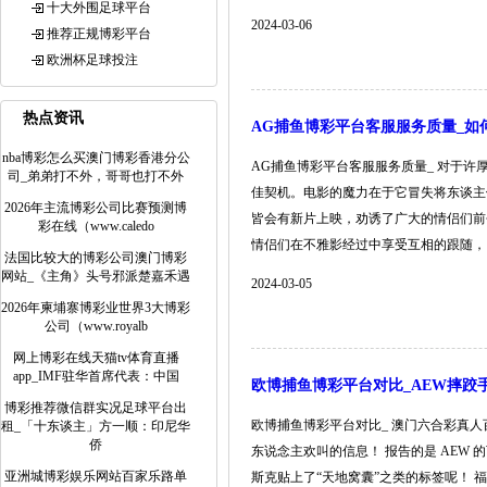
十大外围足球平台
2024-03-06
推荐正规博彩平台
欧洲杯足球投注
热点资讯
AG捕鱼博彩平台客服服务质量_如
nba博彩怎么买澳门博彩香港分公
AG捕鱼博彩平台客服服务质量_ 对于
司_弟弟打不外，哥哥也打不外
佳契机。电影的魔力在于它冒失将东谈主
2026年主流博彩公司比赛预测博
皆会有新片上映，劝诱了广大的情侣们前
彩在线（www.caledo
情侣们在不雅影经过中享受互相的跟随，同期
法国比较大的博彩公司澳门博彩
网站_《主角》头号邪派楚嘉禾遇
2024-03-05
2026年柬埔寨博彩业世界3大博彩
公司（www.royalb
网上博彩在线天猫tv体育直播
app_IMF驻华首席代表：中国
欧博捕鱼博彩平台对比_AEW摔跤
博彩推荐微信群实况足球平台出
欧博捕鱼博彩平台对比_ 澳门六合彩真人
租_「十东谈主」方一顺：印尼华
侨
东说念主欢叫的信息！ 报告的是 AEW 的顶
亚洲城博彩娱乐网站百家乐路单
斯克贴上了“天地窝囊”之类的标签呢！ 福彩3