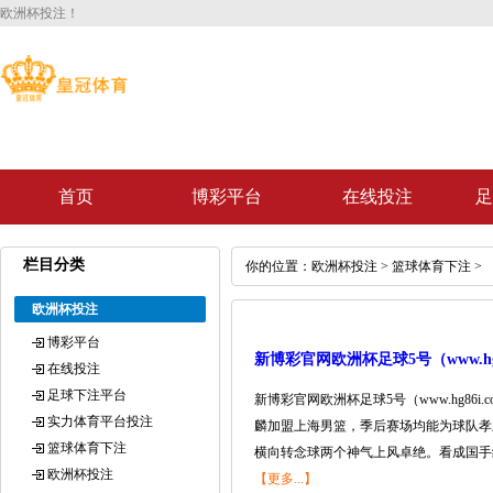
欧洲杯投注！
首页
博彩平台
在线投注
足
推荐正规博彩平台
欧洲杯足球投注
栏目分类
你的位置：
欧洲杯投注
>
篮球体育下注
>
欧洲杯投注
博彩平台
新博彩官网欧洲杯足球5号（www.hg8
在线投注
足球下注平台
新博彩官网欧洲杯足球5号（www.hg86i
实力体育平台投注
麟加盟上海男篮，季后赛场均能为球队孝顺 1
篮球体育下注
横向转念球两个神气上风卓绝。看成国手级
欧洲杯投注
【更多...】