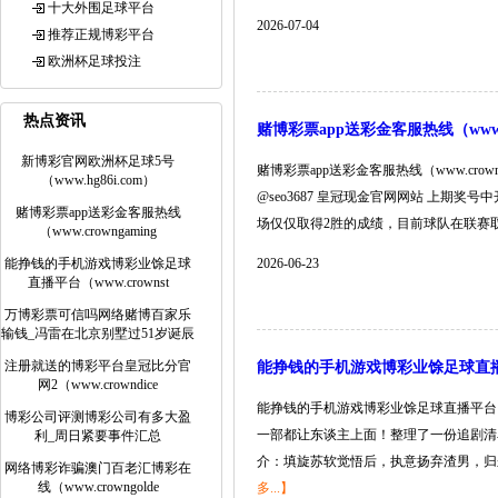
十大外围足球平台
2026-07-04
推荐正规博彩平台
欧洲杯足球投注
热点资讯
赌博彩票app送彩金客服热线（www.cro
新博彩官网欧洲杯足球5号
赌博彩票app送彩金客服热线（www.crowng
（www.hg86i.com）
@seo3687 皇冠现金官网网站 上期奖
赌博彩票app送彩金客服热线
场仅仅取得2胜的成绩，目前球队在联赛取得
（www.crowngaming
能挣钱的手机游戏博彩业馀足球
2026-06-23
直播平台（www.crownst
万博彩票可信吗网络赌博百家乐
输钱_冯雷在北京别墅过51岁诞辰
注册就送的博彩平台皇冠比分官
能挣钱的手机游戏博彩业馀足球直播平台（ww
网2（www.crowndice
能挣钱的手机游戏博彩业馀足球直播平台（www
博彩公司评测博彩公司有多大盈
一部都让东谈主上面！整理了一份追剧清单皇冠
利_周日紧要事件汇总
介：填旋苏软觉悟后，执意扬弃渣男，归来攻
网络博彩诈骗澳门百老汇博彩在
线（www.crowngolde
多...】