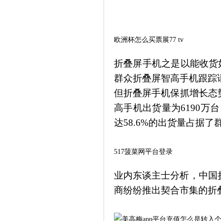
欧洲杯怎么买票展77 tv
折叠屏手机之是以能收货如斯高
群众折叠屏智高手机跟踪请
但折叠屏手机保抓增长态势
高手机出货量为6190万
达58.6%的出货量占据
517菠菜网平台登录
业内东谈主士分析，中国
商纷纷推出契合市集的折