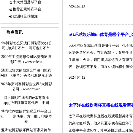
十大外围足球平台
2024-04-13
推荐正规博彩平台
欧洲杯足球投注
热点资讯
uG环球娱乐城im体育是哪个平台_
nba博彩怎么买澳门博彩香港分公
uG环球娱乐城im体育是哪个平台_ 孔
司_弟弟打不外，哥哥也打不外
运势改造的机会。在此配景下，某些生肖
2026年主流博彩公司比赛预测博
生赢家。今天，咱们将揭示这五大有望在
彩在线（www.caledo
候、教训积蓄不及，而在功绩旅程中历经曲折。
法国比较大的博彩公司澳门博彩
网站_《主角》头号邪派楚嘉禾遇
2024-04-12
2026年柬埔寨博彩业世界3大博彩
公司（www.royalb
网上博彩在线天猫tv体育直播
app_IMF驻华首席代表：中国
太平洋在线欧洲杯直播在线观看新英体育（
博彩推荐微信群实况足球平台出
太平洋在线欧洲杯直播在线观看新英体育（w
租_「十东谈主」方一顺：印尼华
侨
的高顺位球员，他来到夏令联赛险些等于
亚洲城博彩娱乐网站百家乐路单
正掷中率高达65%，其中还投进过三分