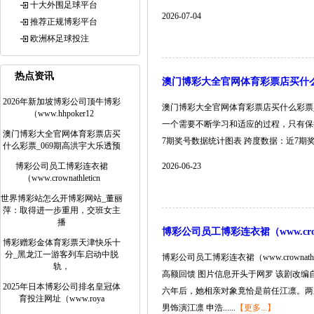
十大外围足球平台
2026-07-04
推荐正规博彩平台
欧洲杯足球投注
热点资讯
澳门博彩大全官网体育彩票店买什么
2026年新加坡博彩公司顶牛博彩
澳门博彩大全官网体育彩票店买什么彩票_ 开奖
（www.hhpoker12
一个需要不断学习和适应的过程，只有保持警
澳门博彩大全官网体育彩票店买
7期奖号数据统计图表 跨度数据：近7期奖号跨
什么彩票_069期高洪宇大乐透预
博彩公司员工博彩连衣裙
2026-06-23
（www.crownathleticn
世界博彩站怎么开博彩网站_董丽
萍：取得进一步重用，交班女主
播
博彩公司员工博彩连衣裙（www.crownat
博彩赠彩金体育彩票天津快乐十
分_黑龙江一游客列车启动中脱
博彩公司员工博彩连衣裙（www.crowna
轨，
高额回馈 图片信息开头于网罗 该剧改
2025年日本博彩公司排名皇冠体
六年后，她相亲对象竟恰是前任江凛。两
育投注网址（www.roya
男饰演江凛 申浩......
【更多...】