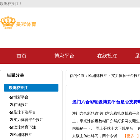
欧洲杯投注！
首页
博彩平台
在线投注
足
推荐正规博彩平台
欧洲杯足球投注
栏目分类
你的位置：
欧洲杯投注
>
实力体育平台投
欧洲杯投注
博彩平台
澳门六合彩轮盘博彩平台是否支持
在线投注
足球下注平台
澳门六合彩轮盘澳门六合彩轮盘博彩平台是
实力体育平台投注
主，李光洙的容貌糊口亦然好多网友诞生
篮球体育下注
来揭秘一下。 网上买球十大正规平台 __
欧洲杯投注
东谈主传出绯闻，两个东谈......
【更多...