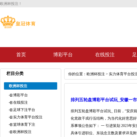
欧洲杯投注！
首页
博彩平台
在线投注
足
推荐正规博彩平台
欧洲杯足球投注
栏目分类
你的位置：
欧洲杯投注
>
实力体育平台投
欧洲杯投注
博彩平台
排列五轮盘博彩平台试玩_安徽一
在线投注
足球下注平台
排列五轮盘博彩平台试玩_ 日前，“安庆
实力体育平台投注
化党政干戎行伍结构，为当代化好意思好
篮球体育下注
系事项公告如下： 一 引进策划 202
欧洲杯投注
具体引进职位、东说念主数及要求详见附....