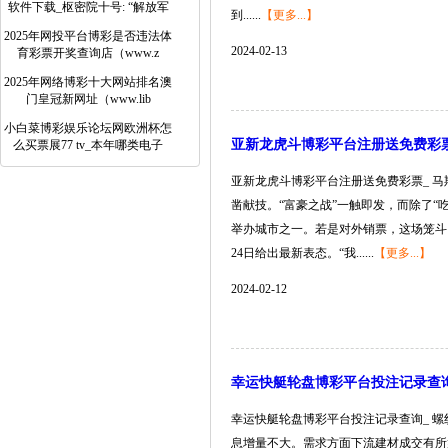
软件下载_枢密院十号: “解放军
到......
【更多...】
2025年网投平台博彩是否违法体
2024-02-13
育彩票开奖查询店（www.z
2025年网络博彩十大网站排名澳
门皇冠新网址（www.lib
小白菜博彩娱乐论坛网欧洲杯怎
亚新龙虎斗博彩平台注册送免费彩票
么买票展77 tv_本年哪类电子
亚新龙虎斗博彩平台注册送免费彩票_ 马
凿献技。“富豪之战”一触即发，而除了“
举办城市之一。若是对外销票，这场笼斗比赛
24日给出最新表态。“我......
【更多...】
2024-02-12
幸运快艇轮盘博彩平台投注记录查询
幸运快艇轮盘博彩平台投注记录查询_ 
息增量不大。需求方面下流建材成交有所