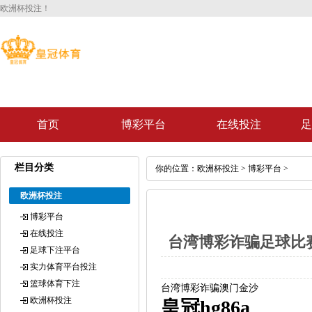
欧洲杯投注！
首页
博彩平台
在线投注
足
推荐正规博彩平台
欧洲杯足球投注
栏目分类
你的位置：
欧洲杯投注
>
博彩平台
>
欧洲杯投注
博彩平台
在线投注
台湾博彩诈骗足球比赛
足球下注平台
实力体育平台投注
篮球体育下注
台湾博彩诈骗澳门金沙
欧洲杯投注
皇冠hg86a