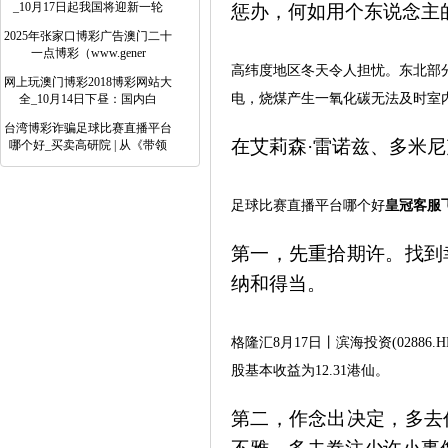
_10月17日起我国将迎新一轮
惩办，何如用个东说念主
2025年张家口博彩广告澳门二十
一点博彩（www.gener
高纬度地区冬天令人担忧。东北部
网上玩澳门博彩2018博彩网站大
电，烧煤产生一氧化碳无法及时室
全_10月14日下昼：国内白
台湾博彩诈骗足球比赛直播平台
在艾莉森·雷诺兹、多米
哪个好_买卖高研院 | 从《带领
足球比赛直播平台哪个好
皇冠客服飞机
第一，先重拾期许。找到
纳和得当。
格隆汇8月17日丨滨海投资(02886
股基本收益为12.31港仙。
第二，作念出决定，多去