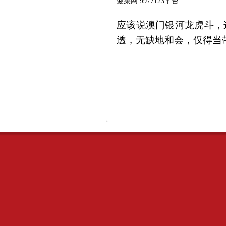
菠菜网 9977123平台
应该说澳门银河龙虎斗，
透，无缺地和会，仅得当