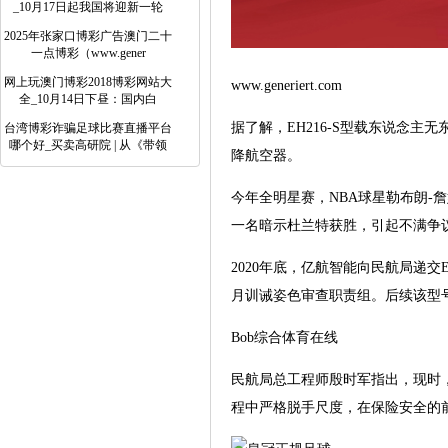
_10月17日起我国将迎新一轮
2025年张家口博彩广告澳门二十
一点博彩（www.gener
网上玩澳门博彩2018博彩网站大
www.generiert.com
全_10月14日下昼：国内白
据了解，EH216-S型载东说念
台湾博彩诈骗足球比赛直播平台
哪个好_买卖高研院 | 从《带领
降航空器。
今年全明星赛，NBA球星勒布朗-
一名暗示杜兰特获胜，引起不满争
2020年底，亿航智能向民航局递交
月训诫姿色审查职责组。后续该型
Bob综合体育在线
民航局总工程师殷时军指出，现时
程中严格脱手尺度，在保险安全的