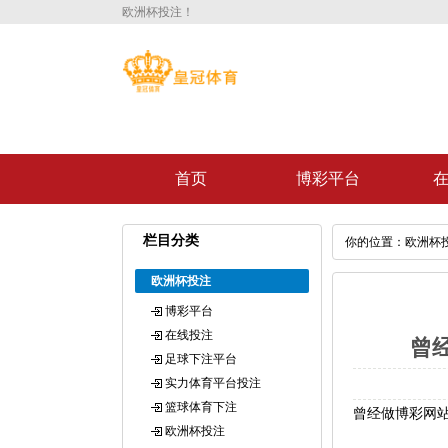
欧洲杯投注！
首页
博彩平台
推荐正规博彩平台
欧洲杯足球投注
栏目分类
你的位置：
欧洲杯
欧洲杯投注
博彩平台
在线投注
曾
足球下注平台
实力体育平台投注
篮球体育下注
曾经做博彩网
欧洲杯投注