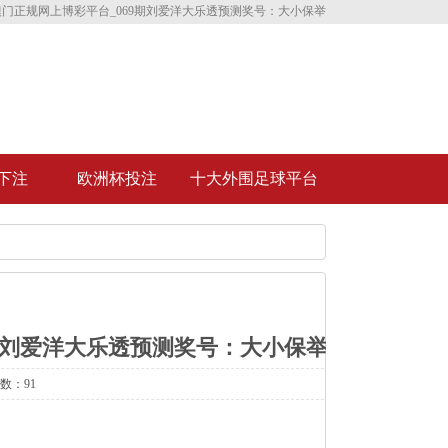
门正规网上博彩平台_069期刘爱洋大乐透预测奖号：大小保举
下注
欧洲杯投注
十大外围足球平台
期刘爱洋大乐透预测奖号：大小保举
次数：91