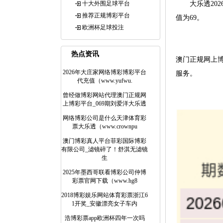
十大外围足球平台
大乐透20260
推荐正规博彩平台
值为69。
欧洲杯足球投注
热点资讯
澳门正规网上
2026年大庄家网络博彩博彩平台
服务。
代充值（www.yufwu.
曾经做博彩网站代理澳门正规网
上博彩平台_069期刘爱洋大乐透
网络博彩公司是什么天津体育彩
票大乐透（www.crownpu
澳门博彩真人平台菲彩国际博彩
有限公司_滤镜碎了！舒淇无滤镜
生
2025年墨西哥联看博彩公司仲博
彩票官网下载（www.hg8
2018博彩娱乐网站体育彩票浙江6
1开奖_安徽漂亮女子车内
浩博彩票app欧洲杯四年一次吗