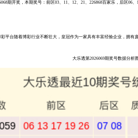
68期开奖，本期奖号：前区03、11、12、21、226868百家乐，后区06
博彩平台随着博彩行业不断壮大，皇冠作为一家具有丰富经验企业，拥有
大乐透第2026069期奖号数据分析