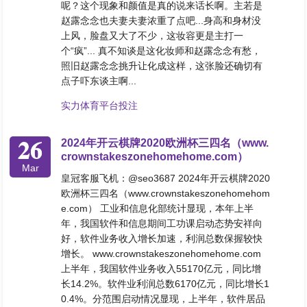
呢？这个现象和颜值是真的说来话长啊。主若是
赵露念念也夫妻夫妻浓重了点吧...身高和身材没
上风，脸盘又大了不少，这妆容更是主打一
个“疯”... 真不知谈是这化妆师和赵露念念有愁，
照旧赵露念念挑升让化成这样，这张脸还确切有
点子吓东谈主啊...
实力体育平台投注
26
2024年开云棋牌2020欧洲杯三四名（www.
crownstakeszonehomehome.com）
Mar
皇冠客服飞机：@seo3687 2024年开云棋牌2020
欧洲杯三四名（www.crownstakeszonehomehom
e.com） 工业和信息化部统计显现，本年上半
年，我国软件和信息期间工功课启动态势安祥向
好，软件业务收入增长加速，利润总数保握较快
增长。 www.crownstakeszonehomehome.com
上半年，我国软件业务收入55170亿元，同比增
长14.2%。软件业利润总数6170亿元，同比增长1
0.4%。分范围启动情况显现，上半年，软件居品