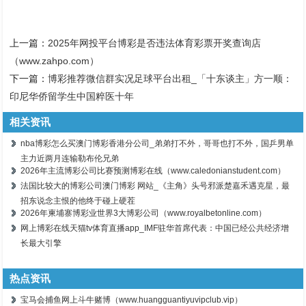
上一篇：
2025年网投平台博彩是否违法体育彩票开奖查询店
（www.zahpo.com）
下一篇：
博彩推荐微信群实况足球平台出租_「十东谈主」方一顺：
印尼华侨留学生中国粹医十年
相关资讯
nba博彩怎么买澳门博彩香港分公司_弟弟打不外，哥哥也打不外，国乒男单
主力近两月连输勒布伦兄弟
2026年主流博彩公司比赛预测博彩在线（www.caledonianstudent.com）
法国比较大的博彩公司澳门博彩 网站_《主角》头号邪派楚嘉禾遇克星，最
招东说念主恨的他终于碰上硬茬
2026年柬埔寨博彩业世界3大博彩公司（www.royalbetonline.com）
网上博彩在线天猫tv体育直播app_IMF驻华首席代表：中国已经公共经济增
长最大引擎
热点资讯
宝马会捕鱼网上斗牛赌博（www.huangguantiyuvipclub.vip）