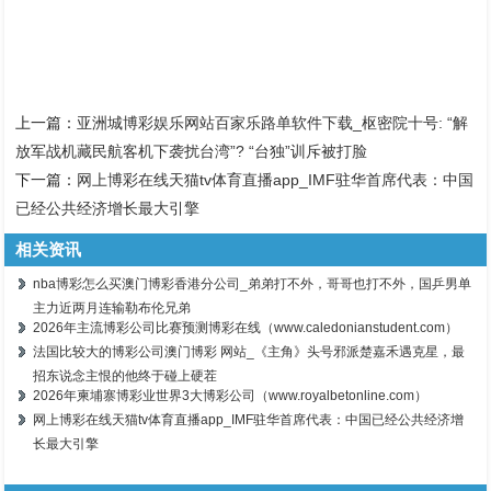
上一篇：
亚洲城博彩娱乐网站百家乐路单软件下载_枢密院十号: “解
放军战机藏民航客机下袭扰台湾”? “台独”训斥被打脸
下一篇：
网上博彩在线天猫tv体育直播app_IMF驻华首席代表：中国
已经公共经济增长最大引擎
相关资讯
nba博彩怎么买澳门博彩香港分公司_弟弟打不外，哥哥也打不外，国乒男单
主力近两月连输勒布伦兄弟
2026年主流博彩公司比赛预测博彩在线（www.caledonianstudent.com）
法国比较大的博彩公司澳门博彩 网站_《主角》头号邪派楚嘉禾遇克星，最
招东说念主恨的他终于碰上硬茬
2026年柬埔寨博彩业世界3大博彩公司（www.royalbetonline.com）
网上博彩在线天猫tv体育直播app_IMF驻华首席代表：中国已经公共经济增
长最大引擎