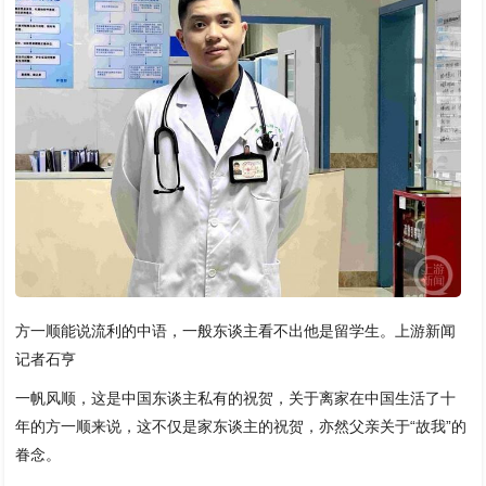
方一顺能说流利的中语，一般东谈主看不出他是留学生。上游新闻
记者石亨
一帆风顺，这是中国东谈主私有的祝贺，关于离家在中国生活了十
年的方一顺来说，这不仅是家东谈主的祝贺，亦然父亲关于“故我”的
眷念。