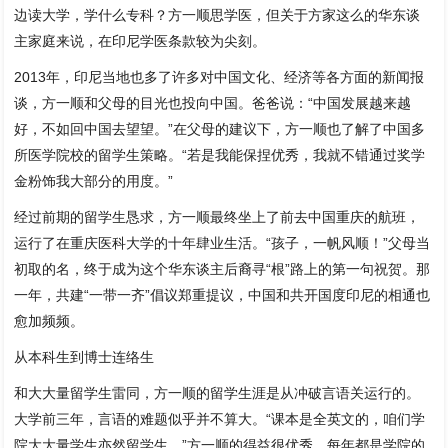
边读大学，学什么专科？方一顺思学医，但关于方家这么的华东谈
主家庭来说，在印尼学医条款较为尖刻。
2013年，印尼当地也多了许多对中国文化、经济等各方面的新闻报
谈，方一顺和父母的目光也投向中国。爸爸说：“中国发展越来越
好，不如回中国去望望。”在父母的建议下，方一顺也了解了中国多
所医学院校的留学生策略。“若是我能保捏优秀，我就不错通过奖学
金粉饰我大部分的用度。”
经过前期的留学生恳求，方一顺最终坐上了前去中国重庆的航班，
运行了在重庆医科大学的十年肆业生活。“孩子，一帆风顺！”父母当
初取的名，终于成为这个华东谈主后裔寻“根”路上的第一句祝贺。那
一年，共建“一带一齐”倡议郑重提议，中国和共开国度印尼的相通也
愈加频频。
从本科生到博士连络生
和大大量留学生雷同，方一顺的留学生涯是从冲破言语关运行的。
大学前三年，言语的难题似乎并不算大。“课本是全英文的，咱们学
院大大量学生亦然留学生。”方一顺的得益很优秀，每年都是学院的