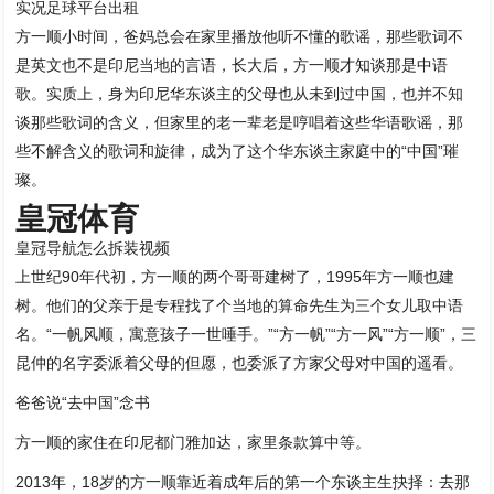
实况足球平台出租
方一顺小时间，爸妈总会在家里播放他听不懂的歌谣，那些歌词不
是英文也不是印尼当地的言语，长大后，方一顺才知谈那是中语
歌。实质上，身为印尼华东谈主的父母也从未到过中国，也并不知
谈那些歌词的含义，但家里的老一辈老是哼唱着这些华语歌谣，那
些不解含义的歌词和旋律，成为了这个华东谈主家庭中的“中国”璀
璨。
皇冠体育
皇冠导航怎么拆装视频
上世纪90年代初，方一顺的两个哥哥建树了，1995年方一顺也建
树。他们的父亲于是专程找了个当地的算命先生为三个女儿取中语
名。“一帆风顺，寓意孩子一世唾手。”“方一帆”“方一风”“方一顺”，三
昆仲的名字委派着父母的但愿，也委派了方家父母对中国的遥看。
爸爸说“去中国”念书
方一顺的家住在印尼都门雅加达，家里条款算中等。
2013年，18岁的方一顺靠近着成年后的第一个东谈主生抉择：去那