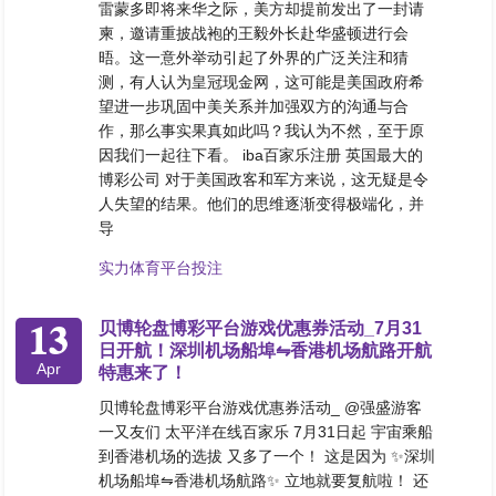
雷蒙多即将来华之际，美方却提前发出了一封请
柬，邀请重披战袍的王毅外长赴华盛顿进行会
晤。这一意外举动引起了外界的广泛关注和猜
测，有人认为皇冠现金网，这可能是美国政府希
望进一步巩固中美关系并加强双方的沟通与合
作，那么事实果真如此吗？我认为不然，至于原
因我们一起往下看。 iba百家乐注册 英国最大的
博彩公司 对于美国政客和军方来说，这无疑是令
人失望的结果。他们的思维逐渐变得极端化，并
导
实力体育平台投注
13
贝博轮盘博彩平台游戏优惠券活动_7月31
日开航！深圳机场船埠⇋香港机场航路开航
Apr
特惠来了！
贝博轮盘博彩平台游戏优惠券活动_ @强盛游客
一又友们 太平洋在线百家乐 7月31日起 宇宙乘船
到香港机场的选拔 又多了一个！ 这是因为 ✨深圳
机场船埠⇋香港机场航路✨ 立地就要复航啦！ 还