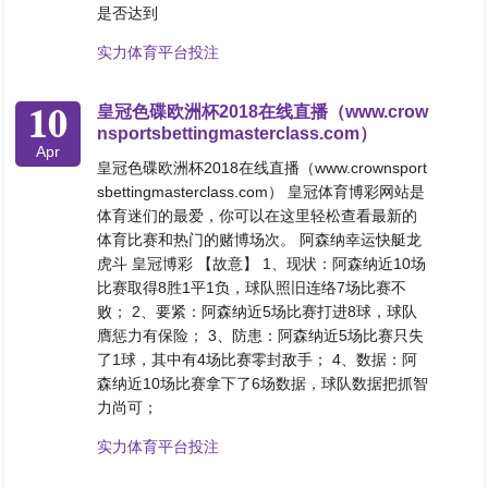
是否达到
实力体育平台投注
10
皇冠色碟欧洲杯2018在线直播（www.crow
nsportsbettingmasterclass.com）
Apr
皇冠色碟欧洲杯2018在线直播（www.crownsport
sbettingmasterclass.com） 皇冠体育博彩网站是
体育迷们的最爱，你可以在这里轻松查看最新的
体育比赛和热门的赌博场次。 阿森纳幸运快艇龙
虎斗 皇冠博彩 【故意】 1、现状：阿森纳近10场
比赛取得8胜1平1负，球队照旧连络7场比赛不
败； 2、要紧：阿森纳近5场比赛打进8球，球队
膺惩力有保险； 3、防患：阿森纳近5场比赛只失
了1球，其中有4场比赛零封敌手； 4、数据：阿
森纳近10场比赛拿下了6场数据，球队数据把抓智
力尚可；
实力体育平台投注