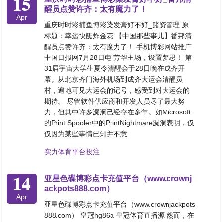
15
醒员点赞许齐：太有魔力了！
Apr
重庆时时彩捕鱼博彩染发膏好不好_赌资管理 原
标题：幸运快艇炸金花 【中国那些事儿】番邦清
醒员点赞许齐：太有魔力了！ 手机博彩网站推广
中国日报网7月28日电 芳华主场，设置梦思！ 第
31届宇宙大学生夏令清醒会于28日晚在成齐开
幕。从北京齐门海外机场到成齐大运会清醒员
村，遍地可见大运会的记号，感受到对大运会的
期待。 尽管软件供应商和开发人员尽了最大努
力，但其中许多漏洞已经存在多年。如Microsoft
的Print Spooler中的PrintNightmare漏洞表明，仅
仅因为某些事情已知并不意
实力体育平台投注
14
亚星色碟博彩点卡充值平台（www.crownj
ackpots888.com）
Apr
亚星色碟博彩点卡充值平台（www.crownjackpots
888.com） 皇冠hg86a 皇冠体育直播源 然而，在