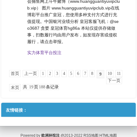
会捕鱼网上斗牛赌博（www.huangguantiyuvipclu
b.vip） 图片 www.huangguantiyuvipclub.vip在线
博彩平台推广皇冠，您使用多种支付方式进行充
值提现。中国银河业绩分析 皇冠客服飞机：@se
o3687 贪婪 皇冠体育hg86a 本站仅提供存储做
事，扫数履行均由用户发布，如发现存害或侵权
履行，请点击举报。
实力体育平台投注
首页
上一页
1
2
3
4
5
6
7
8
10
11
9
下一页
共
19
页
188
条记录
末页
友情链接：
Powered by
欧洲杯投注
@2013-2022
RSS地图
HTML地图