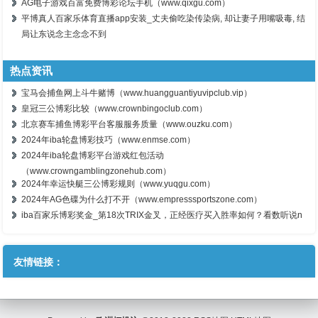
AG电子游戏百富免费博彩论坛手机（www.qixgu.com）
平博真人百家乐体育直播app安装_丈夫偷吃染传染病, 却让妻子用嘴吸毒, 结
局让东说念主念念不到
热点资讯
宝马会捕鱼网上斗牛赌博（www.huangguantiyuvipclub.vip）
皇冠三公博彩比较（www.crownbingoclub.com）
北京赛车捕鱼博彩平台客服服务质量（www.ouzku.com）
2024年iba轮盘博彩技巧（www.enmse.com）
2024年iba轮盘博彩平台游戏红包活动
（www.crowngamblingzonehub.com）
2024年幸运快艇三公博彩规则（www.yuqgu.com）
2024年AG色碟为什么打不开（www.empresssportszone.com）
iba百家乐博彩奖金_第18次TRIX金叉，正经医疗买入胜率如何？看数听说n
友情链接：