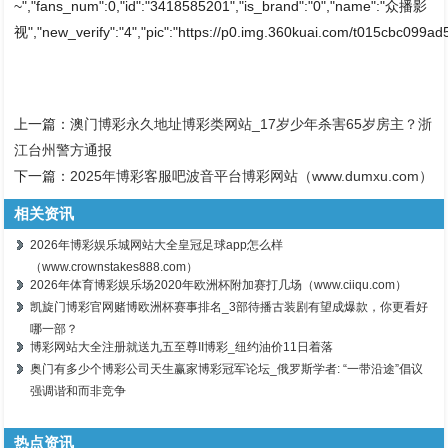
~","fans_num":0,"id":"3418585201","is_brand":"0","name":"众播影
视","new_verify":"4","pic":"https://p0.img.360kuai.com/t015cbc099ad5e
上一篇：
澳门博彩永久地址博彩类网站_17岁少年杀害65岁房主？浙
江台州警方通报
下一篇：
2025年博彩客服吧波音平台博彩网站（www.dumxu.com）
相关资讯
2026年博彩娱乐城网站大全皇冠足球app怎么样
（www.crownstakes888.com）
2026年体育博彩娱乐场2020年欧洲杯附加赛打几场（www.ciiqu.com）
凯旋门博彩官网赌博欧洲杯赛事排名_3部待播古装剧有望成爆款，你更看好
哪一部？
博彩网站大全注册就送九五至尊II博彩_纽约油价11日着落
奥门有多少个博彩公司天生赢家博彩冠军论坛_俄罗斯学者: “一带沿途”倡议
强调谐和而非竞争
热点资讯