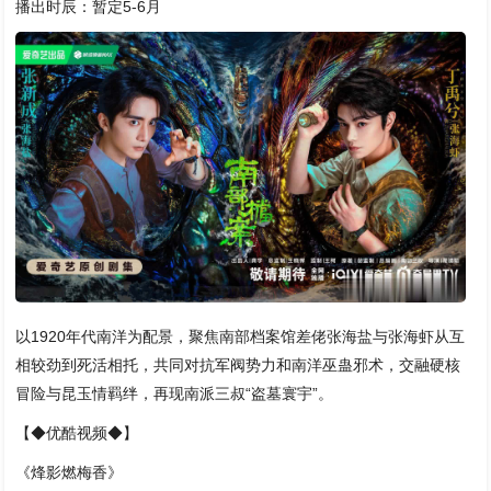
播出时辰：暂定5-6月
以1920年代南洋为配景，聚焦南部档案馆差佬张海盐与张海虾从互
相较劲到死活相托，共同对抗军阀势力和南洋巫蛊邪术，交融硬核
冒险与昆玉情羁绊，再现南派三叔“盗墓寰宇”。
【◆优酷视频◆】
《烽影燃梅香》