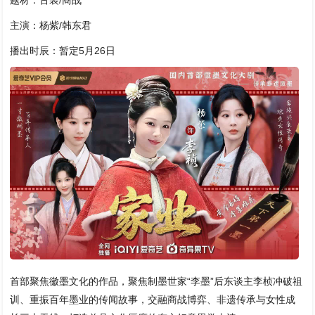
题材：古装/商战
主演：杨紫/韩东君
播出时辰：暂定5月26日
首部聚焦徽墨文化的作品，聚焦制墨世家“李墨”后东谈主李桢冲破祖
训、重振百年墨业的传闻故事，交融商战博弈、非遗传承与女性成