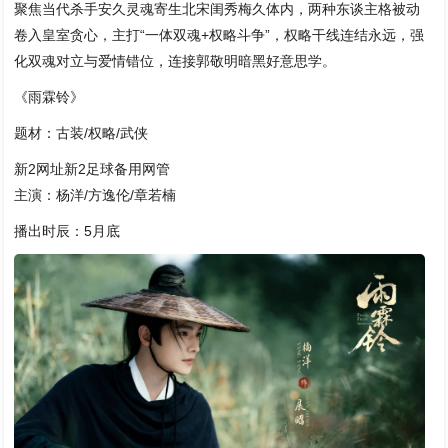
聚焦当代杀手安久灵魂寄生北宋闺秀梅久体内，两种东谈主格被动
卷入皇室贪心，主打“一体双魂+权略斗争”，权略干线连结永远，强
化双魂对立与爱情错位，连接郭敬明暗黑好意思学。
《雨霖铃》
题材：古装/权略/武侠
新2网址新2足球备用网管
主演：杨洋/方逸伦/章若楠
播出时辰：5月底