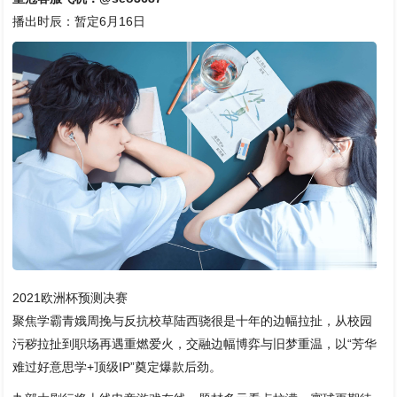
播出时辰：暂定6月16日
2021欧洲杯预测决赛
聚焦学霸青娥周挽与反抗校草陆西骁很是十年的边幅拉扯，从校园
污秽拉扯到职场再遇重燃爱火，交融边幅博弈与旧梦重温，以“芳华
难过好意思学+顶级IP”奠定爆款后劲。