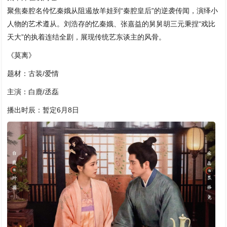
聚焦秦腔名伶忆秦娥从阻遏放羊娃到“秦腔皇后”的逆袭传闻，演绎小
人物的艺术遵从。刘浩存的忆秦娥、张嘉益的舅舅胡三元秉捏“戏比
天大”的执着连结全剧，展现传统艺东谈主的风骨。
《莫离》
题材：古装/爱情
主演：白鹿/丞磊
播出时辰：暂定6月8日