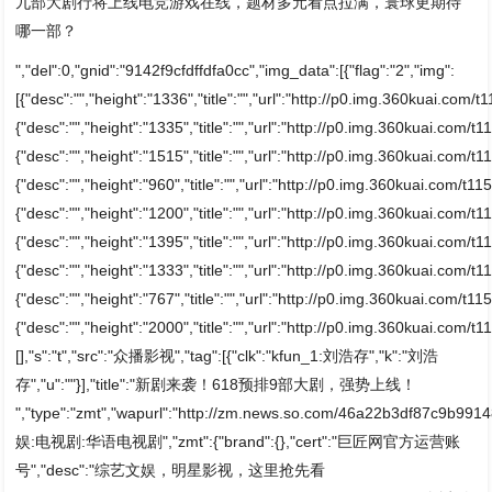
九部大剧行将上线电竞游戏在线，题材多元看点拉满，寰球更期待
哪一部？
","del":0,"gnid":"9142f9cfdffdfa0cc","img_data":[{"flag":"2","img":
[{"desc":"","height":"1336","title":"","url":"http://p0.img.360kuai.c
{"desc":"","height":"1335","title":"","url":"http://p0.img.360kuai.co
{"desc":"","height":"1515","title":"","url":"http://p0.img.360kuai.co
{"desc":"","height":"960","title":"","url":"http://p0.img.360kuai.com
{"desc":"","height":"1200","title":"","url":"http://p0.img.360kuai.com
{"desc":"","height":"1395","title":"","url":"http://p0.img.360kuai.co
{"desc":"","height":"1333","title":"","url":"http://p0.img.360kuai.co
{"desc":"","height":"767","title":"","url":"http://p0.img.360kuai.com/
{"desc":"","height":"2000","title":"","url":"http://p0.img.360kuai.
[],"s":"t","src":"众播影视","tag":[{"clk":"kfun_1:刘浩存","k":"刘浩
存","u":""}],"title":"新剧来袭！618预排9部大剧，强势上线！
","type":"zmt","wapurl":"http://zm.news.so.com/46a22b3df87c9b991
娱:电视剧:华语电视剧","zmt":{"brand":{},"cert":"巨匠网官方运营账
号","desc":"综艺文娱，明星影视，这里抢先看