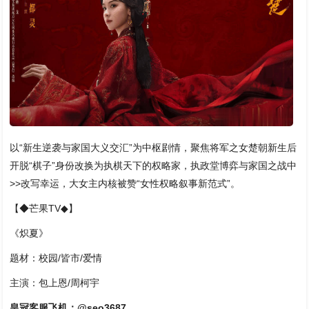
以“新生逆袭与家国大义交汇”为中枢剧情，聚焦将军之女楚朝新生后
开脱“棋子”身份改换为执棋天下的权略家，执政堂博弈与家国之战中
>>改写幸运，大女主内核被赞“女性权略叙事新范式”。
【◆芒果TV◆】
《炽夏》
题材：校园/皆市/爱情
主演：包上恩/周柯宇
皇冠客服飞机：@seo3687