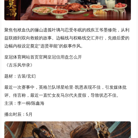
聚焦包袱血仇的骊山遗孤叶璃与忍受冬眠的残疾王爷墨修尧，从利
益联婚到双向救赎的故事。边幅线与权略线交汇并行，先婚后爱的
边幅内核设定奠定“选贤举能”的叙事作风。
皇冠体育网站首页官网
皇冠信用盘怎么开
《古乐风华录》
题材：古装/玄幻
最近一次赛事中，英格兰队球星哈里·凯恩表现不佳，引发媒体批
评。传言称，最近一直忙女友马尔代夫度假，导致状态不佳。
主演：李一桐/陈鑫海
播出时辰：5月