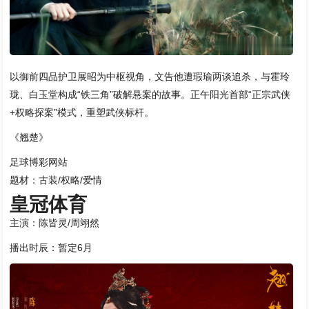
以御前四品护卫展昭为中枢视角，文告他遭瑕瑜两谈追杀，与霍玲
珑、白玉堂构成“铁三角”破解悬案的故事。正午阳光首部“正宗武侠
+权略探案”模式，重塑武侠标杆。
《翘楚》
足球博彩网站
题材：古装/权略/爱情
皇冠体育
主演：陈皆灵/周翊然
播出时辰：暂定6月