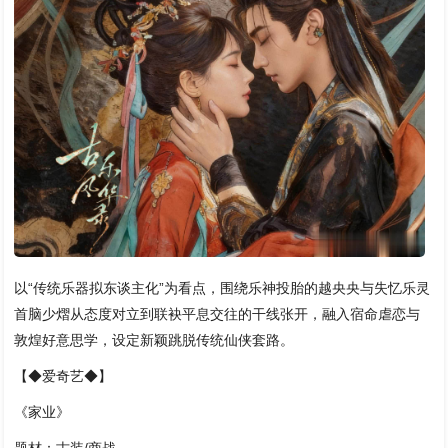
以“传统乐器拟东谈主化”为看点，围绕乐神投胎的越央央与失忆乐灵
首脑少熠从态度对立到联袂平息交往的干线张开，融入宿命虐恋与
敦煌好意思学，设定新颖跳脱传统仙侠套路。
【◆爱奇艺◆】
《家业》