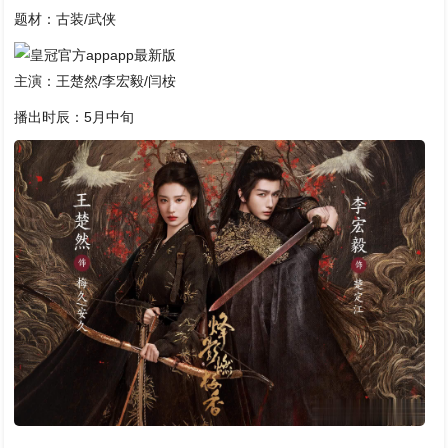
题材：古装/武侠
主演：王楚然/李宏毅/闫桉
播出时辰：5月中旬