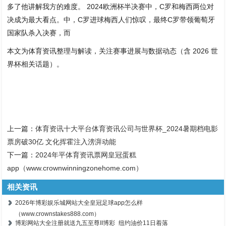
多了他讲解我方的难度。 2024欧洲杯半决赛中，C罗和梅西两位对
决成为最大看点。中，C罗进球梅西人们惊叹，最终C罗带领葡萄牙
国家队杀入决赛，而
本文为体育资讯整理与解读，关注赛事进展与数据动态（含 2026 世
界杯相关话题）。
上一篇：
体育资讯十大平台体育资讯公司与世界杯_2024暑期档电影
票房破30亿 文化挥霍注入滂湃动能
下一篇：
2024年平体育资讯票网皇冠蛋糕
app（www.crownwinningzonehome.com）
相关资讯
2026年博彩娱乐城网站大全皇冠足球app怎么样
（www.crownstakes888.com）
博彩网站大全注册就送九五至尊II博彩_纽约油价11日着落