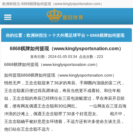
欧洲杯投注-6868棋牌如何提现（www.kinglysportsnation.com）
你的位置：
欧洲杯投注
>
十大外围足球平台
> 6868棋牌如何提现
6868棋牌如何提现（www.kinglysportsnation.com）
（www.kinglysportsnation.com）
发布日期：2024-01-05 03:34 点击次数：223
6868棋牌如何提现（www.kinglysportsnation.com）
如何提现6868棋牌如何提现（www.kinglysportsnation.com）
悄然无声，王念念聪迎来了36岁的寿辰。手脚圈内顶级的富二代，
王念念聪素日便过得高调谗谄，寿辰当然更不成看轻。和往年相
似，王念念聪的寿辰已经聘任在三亚包游艇渡过，早在寿辰开启前
夜，便有网友偶遇王念念聪和30位网红。 一位网友在三亚后海
冲浪的沙滩上，偶遇王念念聪带了30多个好意思女。 相片中，
王念念聪确乎被好意思女环绕着，不远方还有许多使命主谈主员，
他们站在王念念聪不远方，