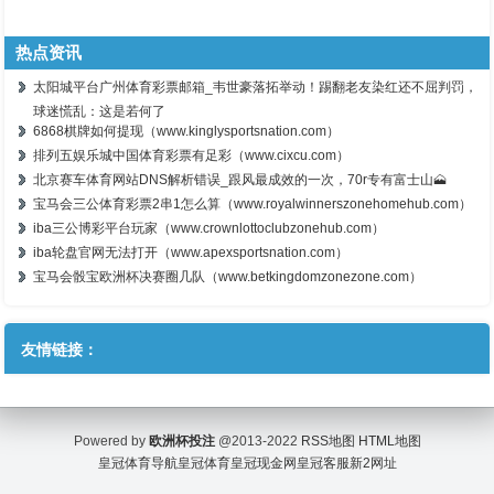
热点资讯
太阳城平台广州体育彩票邮箱_韦世豪落拓举动！踢翻老友染红还不屈判罚，
球迷慌乱：这是若何了
6868棋牌如何提现（www.kinglysportsnation.com）
排列五娱乐城中国体育彩票有足彩（www.cixcu.com）
北京赛车体育网站DNS解析错误_跟风最成效的一次，70r专有富士山🗻
宝马会三公体育彩票2串1怎么算（www.royalwinnerszonehomehub.com）
iba三公博彩平台玩家（www.crownlottoclubzonehub.com）
iba轮盘官网无法打开（www.apexsportsnation.com）
宝马会骰宝欧洲杯决赛圈几队（www.betkingdomzonezone.com）
友情链接：
Powered by
欧洲杯投注
@2013-2022
RSS地图
HTML地图
皇冠体育导航
皇冠体育
皇冠现金网
皇冠客服
新2网址