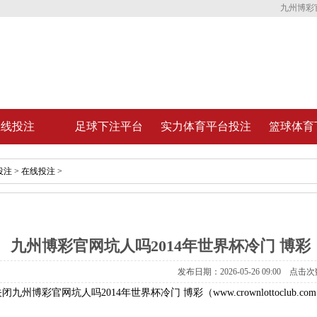
九州博彩官网
在线投注
足球下注平台
实力体育平台投注
篮球体育
投注
>
在线投注
>
九州博彩官网坑人吗2014年世界杯冷门 博彩（www.c
发布日期：2026-05-26 09:00 点击次
州博彩官网坑人吗2014年世界杯冷门 博彩（www.crownlottoclub.co