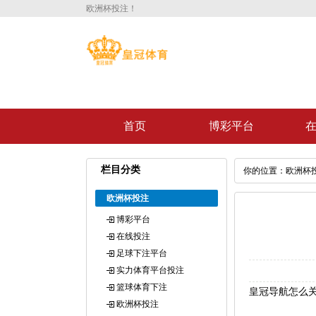
欧洲杯投注！
首页
博彩平台
推荐正规博彩平台
欧洲杯足球投注
栏目分类
你的位置：
欧洲杯
欧洲杯投注
博彩平台
在线投注
足球下注平台
实力体育平台投注
篮球体育下注
皇冠导航怎么关闭九
欧洲杯投注