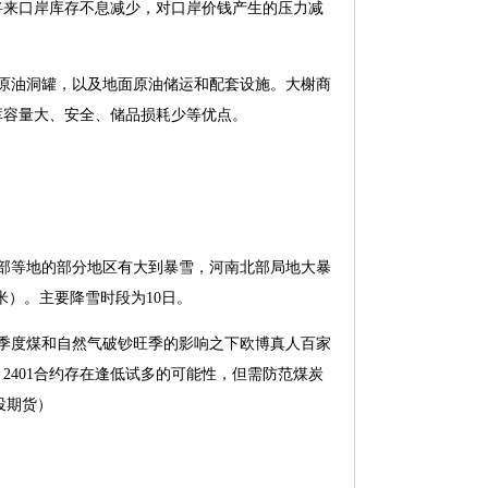
将来口岸库存不息减少，对口岸价钱产生的压力减
下原油洞罐，以及地面原油储运和配套设施。大榭商
库容量大、安全、储品损耗少等优点。
南北部等地的部分地区有大到暴雪，河南北部局地大暴
厘米）。主要降雪时段为10日。
季度煤和自然气破钞旺季的影响之下欧博真人百家
401合约存在逢低试多的可能性，但需防范煤炭
投期货）