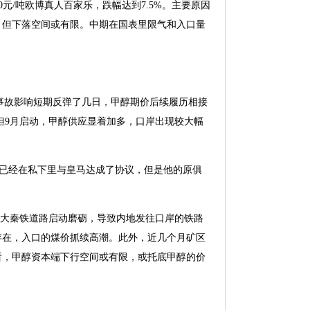
0元/吨欧博真人百家乐，跌幅达到7.5%。主要原因
，但下落空间或有限。中期在国表里限气和入口量
炭事故影响短期反弹了几日，甲醇期价后续履历相接
，但9月启动，甲醇供应显着加多，口岸出现较大幅
已经在私下里与皇马达成了协议，但是他的原俱
且大秦铁道路启动磨砺，导致内地发往口岸的铁路
存在，入口的煤价抓续高潮。此外，近几个月矿区
看，甲醇资本端下行空间或有限，或托底甲醇的价