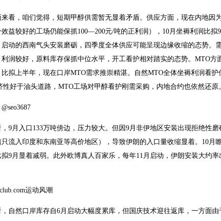
看，咱们觉得，短期甲醇供需暂无显着矛盾。供应方面，现在内地因为
效益较好的工场仍能保抓100—200元/吨的正利润），10月坐褥利润比拟
月启动的西南气头安装磨砺，四季度全体供应可能呈现边缘收缩的态势。需
，利润较好，原料库存保抓中位水平，开工看护相对踏实的态势。MTO方
，比拟上半年，现在口岸MTO需求推崇精湛。自然MTO全体坐褥利润看
济性好于油头道路，MTO工场对甲醇看护刚需采购，内地合约也依然还原
eo3687
9月入口133万吨傍边，压力较大。但因9月非伊地区安装出现拒绝性磨
只流入印度和东南亚等高价地区），导致伊朗的入口量收缩显着。10月瞻
比拟9月显着减弱。此外欧博真人百家乐，每年11月启动，伊朗安装大约率
。
toclub.com运动风潮
自然口岸库存自6月启动大幅度累库，但国庆技术迎往返库，一方面由于