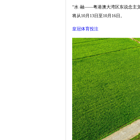
“水·融——粤港澳大湾区东说念主
将从10月13日至10月16日。
皇冠体育投注