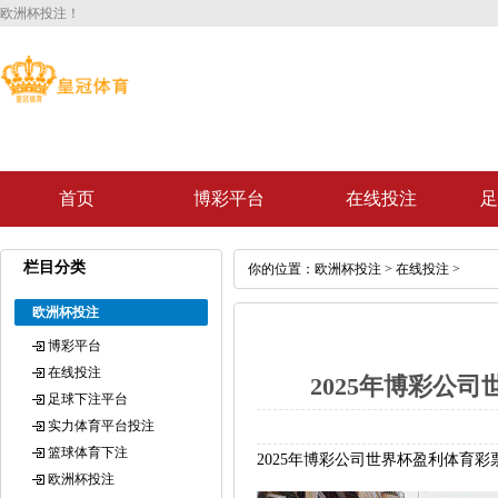
欧洲杯投注！
首页
博彩平台
在线投注
足
推荐正规博彩平台
欧洲杯足球投注
栏目分类
你的位置：
欧洲杯投注
>
在线投注
>
欧洲杯投注
博彩平台
在线投注
2025年博彩公司世界
足球下注平台
实力体育平台投注
篮球体育下注
2025年博彩公司世界杯盈利体育彩票6+1走势
欧洲杯投注