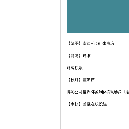
【笔墨】南边+记者 张由琼
【缱绻】谭唯
财富积累
【校对】蓝淑茹
博彩公司世界杯盈利体育彩票6+1
【审核】曾强在线投注