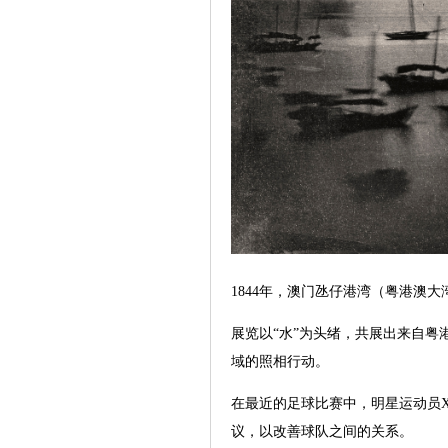
1844年，澳门氹仔港湾（粤港澳大
展览以“水”为头绪，共展出来自粤
域的照相行动。
在最近的足球比赛中，明星运动员
议，以改善球队之间的关系。