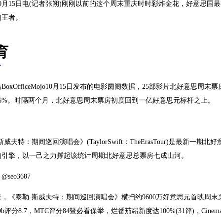
0月15日电(记者张朔)刚刚以前的这个周末重庆时时彩炸金花，好意思国
的王者。
育
分
oxOfficeMojo10月15日发布的电影阛阓数据，25部影片北好意思周末票房
86%。时隔两个月，北好意思周末票房初度回到一亿好意思元标杆之上。
威夫特：期间巡回演唱会》(TaylorSwift：TheErasTour)是最
的引擎，以一己之力撑起该统计周期北好意思总票房七成山河。
eo3687
来，《泰勒·斯威夫特：期间巡回演唱会》横扫约9600万好意思元首映周
b评分8.7，MTC评分84暨必看保举，烂番茄崭新度达100%(31评)，Cin