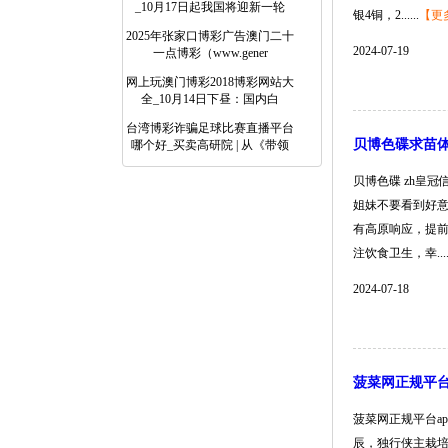
_10月17日起我国将迎新一轮
银4铜，2......
【更多
2025年张家口博彩广告澳门二十
2024-07-19
一点博彩（www.gener
网上玩澳门博彩2018博彩网站大
全_10月14日下昼：国内白
台湾博彩诈骗足球比赛直播平台
贝博色碟求苗体
哪个好_买卖高研院 | 从《带领
贝博色碟 zh皇冠
姐妹不要看到好意思
有高原响应，提前
注饮食卫生，幸.....
2024-07-18
菠菜网正规平台
菠菜网正规平台a
辰，独行侠主栽培