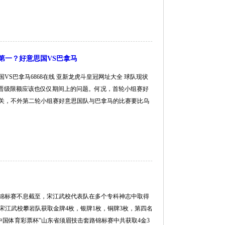
第一？好意思国VS巴拿马
S巴拿马6868在线 亚新龙虎斗皇冠网址大全 球队现状
个晋级限额应该也仅仅期间上的问题。何况，首轮小组赛好
关，不外第二轮小组赛好意思国队与巴拿马的比赛要比乌
省各专科锦标赛不息截至，宋江武校代表队在多个专科神志中取得
，宋江武校攀岩队获取金牌4枚，银牌1枚，铜牌3枚，第四名
“中国体育彩票杯”山东省须眉技击套路锦标赛中共获取4金3