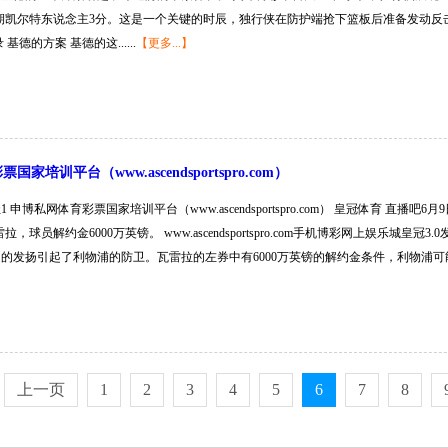
仅过期凯尔特东说念主3分。这是一个关键的时辰，独行侠在防护端抢下篮板后准备发动
基德的方案 基德的这......
【更多...】
家培训平台（www.ascendsportspro.com）
申博私网体育彩票国家培训平台（www.ascendsportspro.com） 皇冠体育 直播吧6月9
，球员解约金6000万英镑。 www.ascendsportspro.com手机博彩网上娱乐城
的发扬引起了利物浦的防卫。瓦雷拉的左券中有6000万英镑的解约金条件，利物浦可能在将
上一页
1
2
3
4
5
6
7
8