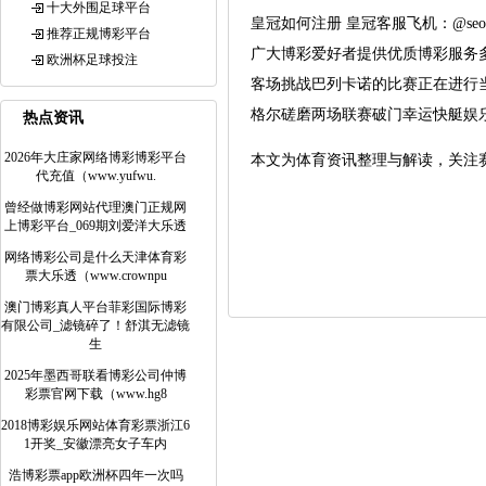
十大外围足球平台
皇冠如何注册 皇冠客服飞机：@se
推荐正规博彩平台
广大博彩爱好者提供优质博彩服务多
欧洲杯足球投注
客场挑战巴列卡诺的比赛正在进行当中
格尔磋磨两场联赛破门幸运快艇娱乐
热点资讯
2026年大庄家网络博彩博彩平台
本文为体育资讯整理与解读，关注赛
代充值（www.yufwu.
曾经做博彩网站代理澳门正规网
上博彩平台_069期刘爱洋大乐透
网络博彩公司是什么天津体育彩
票大乐透（www.crownpu
澳门博彩真人平台菲彩国际博彩
有限公司_滤镜碎了！舒淇无滤镜
生
2025年墨西哥联看博彩公司仲博
彩票官网下载（www.hg8
2018博彩娱乐网站体育彩票浙江6
1开奖_安徽漂亮女子车内
浩博彩票app欧洲杯四年一次吗