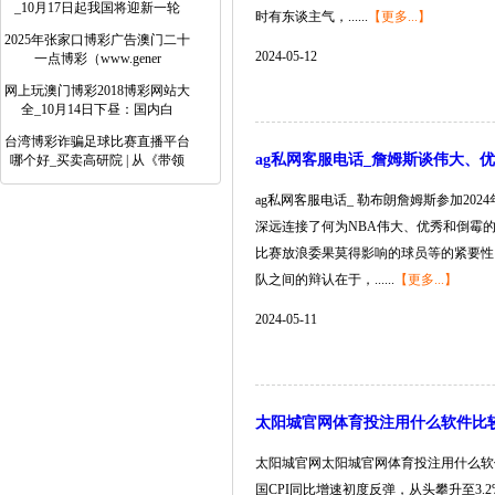
_10月17日起我国将迎新一轮
时有东谈主气，......
【更多...】
2025年张家口博彩广告澳门二十
2024-05-12
一点博彩（www.gener
网上玩澳门博彩2018博彩网站大
全_10月14日下昼：国内白
台湾博彩诈骗足球比赛直播平台
ag私网客服电话_詹姆斯谈伟大、
哪个好_买卖高研院 | 从《带领
ag私网客服电话_ 勒布朗詹姆斯参加202
深远连接了何为NBA伟大、优秀和倒霉的
比赛放浪委果莫得影响的球员等的紧要性
队之间的辩认在于，......
【更多...】
2024-05-11
太阳城官网体育投注用什么软件比较好_
太阳城官网太阳城官网体育投注用什么软件
国CPI同比增速初度反弹，从头攀升至3.2