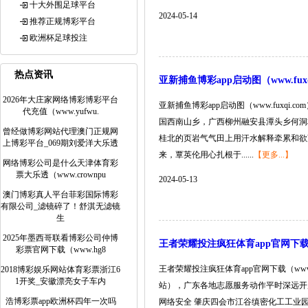
十大外围足球平台
2024-05-14
推荐正规博彩平台
欧洲杯足球投注
热点资讯
亚新捕鱼博彩app启动图（www.fuxq
2026年大庄家网络博彩博彩平台
亚新捕鱼博彩app启动图（www.fuxq
代充值（www.yufwu.
国西南山乡，广西柳州融安县潭头乡何洞
曾经做博彩网站代理澳门正规网
桂北的页岩气气田上用汗水解释牵累和欲
上博彩平台_069期刘爱洋大乐透
来，覃英伦用心扎根于......
【更多...】
网络博彩公司是什么天津体育彩
票大乐透（www.crownpu
2024-05-13
澳门博彩真人平台菲彩国际博彩
有限公司_滤镜碎了！舒淇无滤镜
生
2025年墨西哥联看博彩公司仲博
王者荣耀投注疯狂体育app官网下载（www.
彩票官网下载（www.hg8
王者荣耀投注疯狂体育app官网下载（www.
2018博彩娱乐网站体育彩票浙江6
1开奖_安徽漂亮女子车内
站），广东各地志愿服务动作平时深远开
浩博彩票app欧洲杯四年一次吗
网络安全 肇庆四会市江谷缜密化工工业