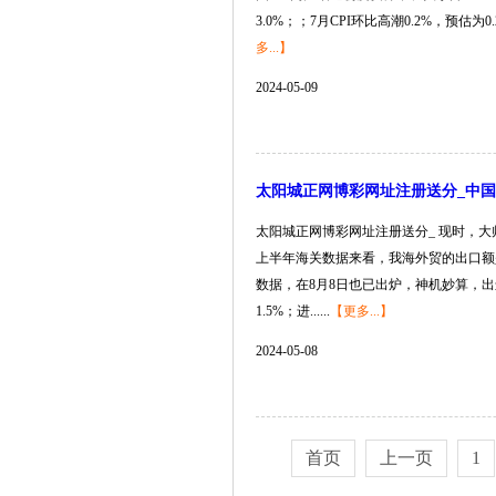
3.0%；；7月CPI环比高潮0.2%，预估为0
多...】
2024-05-09
太阳城正网博彩网址注册送分_中
太阳城正网博彩网址注册送分_ 现时，大
上半年海关数据来看，我海外贸的出口额是1
数据，在8月8日也已出炉，神机妙算，出进
1.5%；进......
【更多...】
2024-05-08
首页
上一页
1