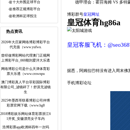
十大外围足球平台
德甲理会：霍芬海姆 VS 多特蒙德 工
推荐正规博彩平台
博彩群号
皇冠网址
欧洲杯足球投注
皇冠体育hg86a
热点资讯
2026年大庄家网络博彩博彩平台
皇冠客服飞机：@seo368
代充值（www.yufwu.
曾经做博彩网站代理澳门正规网
上博彩平台_069期刘爱洋大乐透
网络博彩公司是什么天津体育彩
据悉，阿姆拉巴特没有进入周末佛
票大乐透（www.crownpu
澳门博彩真人平台菲彩国际博彩
手机博彩论坛
有限公司_滤镜碎了！舒淇无滤镜
生
2025年墨西哥联看博彩公司仲博
彩票官网下载（www.hg8
2018博彩娱乐网站体育彩票浙江6
1开奖_安徽漂亮女子车内
浩博彩票app欧洲杯四年一次吗