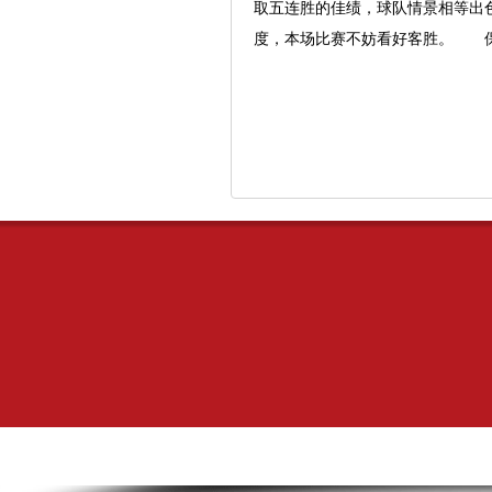
取五连胜的佳绩，球队情景相等出色
度，本场比赛不妨看好客胜。 