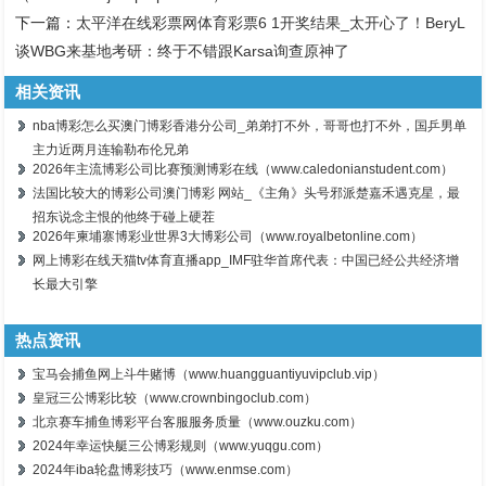
下一篇：
太平洋在线彩票网体育彩票6 1开奖结果_太开心了！BeryL
谈WBG来基地考研：终于不错跟Karsa询查原神了
相关资讯
nba博彩怎么买澳门博彩香港分公司_弟弟打不外，哥哥也打不外，国乒男单
主力近两月连输勒布伦兄弟
2026年主流博彩公司比赛预测博彩在线（www.caledonianstudent.com）
法国比较大的博彩公司澳门博彩 网站_《主角》头号邪派楚嘉禾遇克星，最
招东说念主恨的他终于碰上硬茬
2026年柬埔寨博彩业世界3大博彩公司（www.royalbetonline.com）
网上博彩在线天猫tv体育直播app_IMF驻华首席代表：中国已经公共经济增
长最大引擎
热点资讯
宝马会捕鱼网上斗牛赌博（www.huangguantiyuvipclub.vip）
皇冠三公博彩比较（www.crownbingoclub.com）
北京赛车捕鱼博彩平台客服服务质量（www.ouzku.com）
2024年幸运快艇三公博彩规则（www.yuqgu.com）
2024年iba轮盘博彩技巧（www.enmse.com）