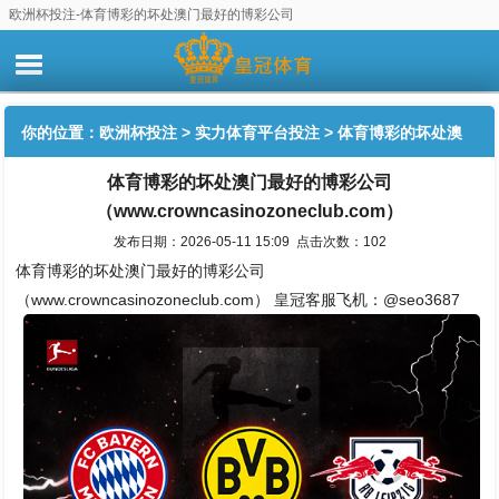
欧洲杯投注-体育博彩的坏处澳门最好的博彩公司
（www.crowncasinozoneclub.com）
你的位置：
欧洲杯投注
>
实力体育平台投注
> 体育博彩的坏处澳
体育博彩的坏处澳门最好的博彩公司
门最好的博彩公司（www.crowncasinozoneclub.com）
（www.crowncasinozoneclub.com）
发布日期：2026-05-11 15:09 点击次数：102
体育博彩的坏处澳门最好的博彩公司
（www.crowncasinozoneclub.com） 皇冠客服飞机：@seo3687