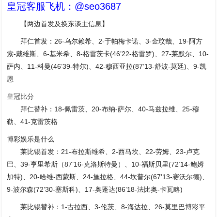
皇冠客服飞机：@seo3687
【两边首发及换东谈主信息】
拜仁首发：26-乌尔赖希、2-于帕梅卡诺、3-金玟哉、19-阿方
索-戴维斯、6-基米希、8-格雷茨卡(46’22-格雷罗)、27-莱默尔、10-
萨内、11-科曼(46’39-特尔)、42-穆西亚拉(87’13-舒波-莫廷)、9-凯
恩
皇冠比分
拜仁替补：18-佩雷茨、20-布纳-萨尔、40-马兹拉维、25-穆
勒、41-克雷茨格
博彩娱乐是什么
莱比锡首发：21-布拉斯维希、2-西马坎、22-劳姆、23-卢克
巴、39-亨里希斯（87’16-克洛斯特曼）、10-福斯贝里(72’14-鲍姆
加特)、20-哈维-西蒙斯、24-施拉格、44-坎普尔(67’13-赛沃尔德)、
9-波尔森(72’30-塞斯科)、17-奥蓬达(86’18-法比奥-卡瓦略)
莱比锡替补：1-古拉西、3-伦茨、8-海达拉、26-莫里巴博彩平