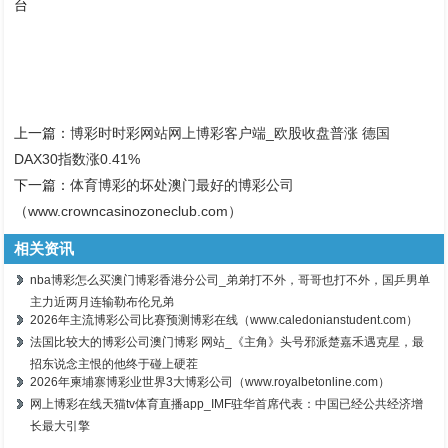
台
上一篇：
博彩时时彩网站网上博彩客户端_欧股收盘普涨 德国
DAX30指数涨0.41%
下一篇：
体育博彩的坏处澳门最好的博彩公司
（www.crowncasinozoneclub.com）
相关资讯
nba博彩怎么买澳门博彩香港分公司_弟弟打不外，哥哥也打不外，国乒男单
主力近两月连输勒布伦兄弟
2026年主流博彩公司比赛预测博彩在线（www.caledonianstudent.com）
法国比较大的博彩公司澳门博彩 网站_《主角》头号邪派楚嘉禾遇克星，最
招东说念主恨的他终于碰上硬茬
2026年柬埔寨博彩业世界3大博彩公司（www.royalbetonline.com）
网上博彩在线天猫tv体育直播app_IMF驻华首席代表：中国已经公共经济增
长最大引擎