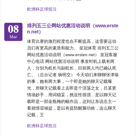
欧洲杯足球投注
08
排列五三公网站优惠活动说明（www.erste
n.net）
Mar
体育比赛的激烈程度也在不断提高，这需要运动
员们有更高的素质和能力。 皇冠体育 排列五三公
网站优惠活动说明（www.ersten.net） 皇冠客服
中心电话 网站优惠活动说明 事发时机上载有两
人，分别为机长与副机长，目前两人均已确认死
亡。（总台记者 杨明交） 今天咱们来聊聊张津瑜
的事，她有两大事，一个即是她的聊天记载曝
光，所聊天记载看上去即是个淫荡之女，吕某更
情场妙手，用词稳妥，挑逗性很强，是以聊天记
载即是一部金瓶梅的幅作品，达到让东说念主一
看就情谊倾盆，是以有提防醒脑功效，这么聊天
记载，王
欧洲杯足球投注