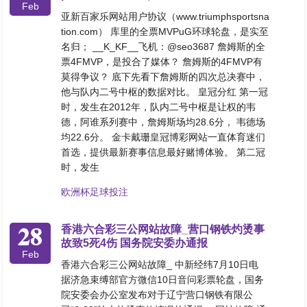
Feb
亚新百家乐网站用户协议（www.triumphsportsna
tion.com） 库里的全票MVPuG环球轮盘，是实至
名归； __K_KF__飞机：@seo3687 詹姆斯的全
票4FMVP，是投合了媒体？ 詹姆斯的4FMVP有
莫得争议？ 底下先看下詹姆斯的四次总决赛中，
他与队内二号中枢的数据对比。 皇冠分红 第一冠
时，发生在2012年，队内二号中枢是让权的韦
德，阿谁系列赛中，詹姆斯场均28.6分， 韦德场
均22.6分。 金卡戴珊皇冠博彩网站一直体育迷们
首选，提供最新赛事信息最好赌博体验。 第二冠
时，发生
欧洲杯足球投注
28
香港六合彩三公网站故障_营口钢铁灼烫事
故致5死4伤 国务院安委办通报
Feb
香港六合彩三公网站故障_ 中新经纬7月10日电
据济急束缚部官方微信10日音问彩票轮盘，国务
院安委会办公室发布对于辽宁营口钢铁有限公