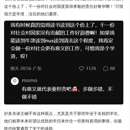
这个份上了，干一份对社会对国度莫得孝敬的责任好奢华啊！”只恨
我方是学渣，没目的他们遴荐。
好多东谈主确乎有这种观点，尤其是关于那些毕业于名校的学生。
他们粗莽本来祈望以优胜的学历来作念一些更特真理的事情，但最
终也纷繁遴荐了安宁的谈路。