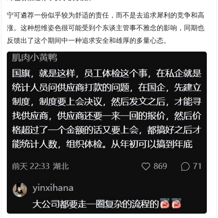
宁可遴荐一份似乎较为舒适的责任，而不是去追求犀利的竞争和高
涨。这种想维姿色很可能受到个东谈主管事不雅念的影响，同期也
反馈出了这个期间中一种追求安全和雄厚的多量心态。