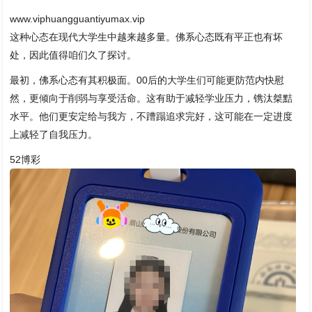
www.viphuangguantiyumax.vip
这种心态在现代大学生中越来越多量。佛系心态既有平正也有坏
处，因此值得咱们久了探讨。
最初，佛系心态有其积极面。00后的大学生们可能更防范内快慰
然，更倾向于削弱与享受活命。这有助于减轻学业压力，镌汰桀黠
水平。他们更安定给与我方，不蹧蹋追求完好，这可能在一定进度
上减轻了自我压力。
52博彩