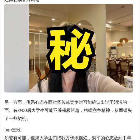
另一方面，佛系心态在面对坚苦或竞争时可能确认出过于消沉的一
面。有些00后大学生可能不够积极跨越，枯竭竞争精神，从而错失
了一些契机。
hga皇冠
如若有可能，但愿大学生们把我方佛系摆烂，躺平的心态放到中年