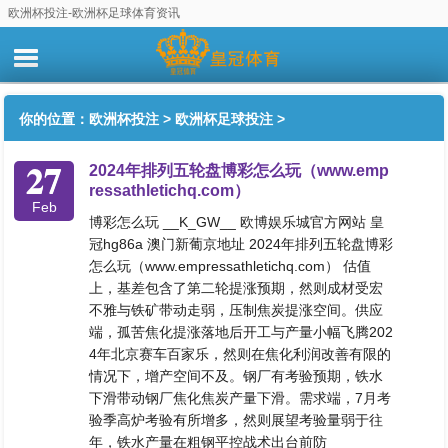
欧洲杯投注-欧洲杯足球体育资讯
你的位置：
欧洲杯投注
>
欧洲杯足球投注
>
27
2024年排列五轮盘博彩怎么玩（www.emp
ressathletichq.com）
Feb
博彩怎么玩 __K_GW__ 欧博娱乐城官方网站 皇
冠hg86a 澳门新葡京地址 2024年排列五轮盘博彩
怎么玩（www.empressathletichq.com） 估值
上，基差包含了第二轮提涨预期，然则成材受宏
不雅与铁矿带动走弱，压制焦炭提涨空间。供应
端，孤苦焦化提涨落地后开工与产量小幅飞腾202
4年北京赛车百家乐，然则在焦化利润改善有限的
情况下，增产空间不及。钢厂有考验预期，铁水
下滑带动钢厂焦化焦炭产量下滑。需求端，7月考
验季高炉考验有所增多，然则展望考验量弱于往
年，铁水产量在粗钢平控战术出台前防