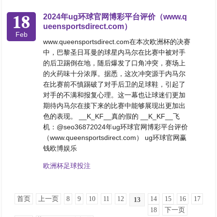
18
2024年ug环球官网博彩平台评价（www.q
ueensportsdirect.com）
Feb
www.queensportsdirect.com在本次欧洲杯的决赛
中，巴黎圣日耳曼的球星内马尔在比赛中被对手
的后卫踢倒在地，随后爆发了口角冲突，赛场上
的火药味十分浓厚。据悉，这次冲突源于内马尔
在比赛前不慎踢破了对手后卫的足球鞋，引起了
对手的不满和报复心理。这一幕也让球迷们更加
期待内马尔在接下来的比赛中能够展现出更加出
色的表现。 __K_KF__真的假的 __K_KF__飞
机：@seo36872024年ug环球官网博彩平台评价
（www.queensportsdirect.com） ug环球官网赢
钱欧博娱乐
欧洲杯足球投注
首页
上一页
8
9
10
11
12
14
15
16
17
13
18
下一页