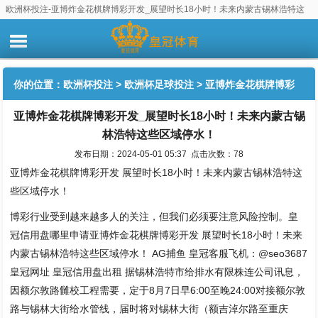
欧洲杯投注-亚博炸金花棋牌博彩开发_展望时长18小时！未来内蒙古锡林浩特这
些区域停水！
你的位置：
欧洲杯投注
>
欧洲杯足球投注
> 亚博炸金花棋牌博彩
亚博炸金花棋牌博彩开发_展望时长18小时！未来内蒙古锡
开发_展望时长18小时！未来内蒙古锡林浩特这些区域停水！
林浩特这些区域停水！
发布日期：2024-05-01 05:37 点击次数：78
亚博炸金花棋牌博彩开发 展望时长18小时！未来内蒙古锡林浩特这
些区域停水！
博彩行业受到越来越多人的关注，但我们必须要注意风险控制。皇
冠信用盘哪里申请亚博炸金花棋牌博彩开发 展望时长18小时！未来
内蒙古锡林浩特这些区域停水！ AG捕鱼 皇冠客服飞机：@seo3687
皇冠网址 皇冠信用盘出租 据锡林浩特市给排水有限株连公司讯息，
因额尔敦路雠校工程需要，定于8月7日早6:00至晚24:00对接额尔敦
路与锡林大街给水管线，届时将对锡林大街（额吉淖尔路至重庆