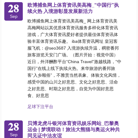
28
欧博捕鱼网上体育资讯美高梅_“中国行”执
续火热 入境游彰显发展新活力
Sep
欧博捕鱼网上体育资讯美高梅_ 网上体育资讯美
高梅网站以其优质体育资讯服务多样化体育资讯
游戏，广大体育资讯爱好者提供最佳体育资讯体
验丰富体育资讯乐趣。 iba体育资讯网址 皇冠客
服飞机：@seo3687 入境游执续升温，稠密番邦
旅客游览天安门广场。（图片开始：视觉中国）
近日，外洋酬酢平台“China Travel”激越线路，“中
国行”在线上线下执续火热。来华旅游的番邦旅
客“入乡顺俗”，不雅赏当然表象、体验文化风情，
感受中国的山川之好意思、文化之好意思、活命
之好意思、时期之好意思，自觉为中国好意思
食、好意思
足球下注平台
28
贝博龙虎斗银河体育资讯娱乐网站_巴黎奥
运会 | 梦境联动！旅法大熊猫与奥运火种共
Sep
同见证中法友谊