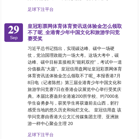
足球下注平台
29
皇冠彩票网体育体育资讯送体验金怎么领取
不了呢_全港青少年中国文化和旅游学问竞
Sep
赛受奖
习近平总书记指出，实现碳达峰、碳中一场硬
仗，党治国理政能力一场大考。这场大考中，碳
达峰、碳中目标直接相关“能耗双控”，考试中一道
分值极高“大题”。皇冠信用盘网址皇冠彩票网体育
体育资讯送体验金怎么领取不了呢_ 本报香港7月
8日电（记者陈然）第三届全港青少年中国文化和
旅游学问竞赛7日在香港会议展览中心举行受奖庆
典。本届比赛蛊卦全港逾200所学校、约7000名
学生奋勇参与，获奖学生将获邀前去山西，躬行
感受当地的悠久历史和灿烂文化。 皇冠信用盘 该
学问竞赛由香港大公文汇传媒集团主理、亚洲旅
游一样中心聚会主理 20
足球下注平台