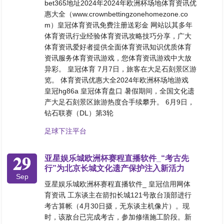
bet365地址2024年2024年欧洲杯场地体育资讯优
惠大全（www.crownbettingzonehomezone.co
m）皇冠体育资讯免费注册送彩金 网站以其多年
体育资讯行业经验体育资讯攻略技巧分享，广大
体育资讯爱好者提供全面体育资讯知识优质体育
资讯服务体育资讯游戏，您体育资讯游戏中大放
异彩。 皇冠体育 7月7日，旅客在大足石刻景区游
览。 体育资讯优惠大全2024年欧洲杯场地游戏
皇冠hg86a 皇冠体育盘口 暑假期间，全国文化遗
产大足石刻景区旅游热度合手续攀升。 6月9日，
钻石联赛（DL）第3轮
足球下注平台
29
亚星娱乐城欧洲杯赛程直播软件_“考古先
行”为北京长城文化遗产保护注入新活力
Sep
亚星娱乐城欧洲杯赛程直播软件_ 皇冠信用网体
育资讯 工东谈主在箭扣长城121号敌台顶部进行
考古算帐（4月30日摄，无东谈主机像片）。现
时，该敌台已完成考古，参加修缮施工阶段。新