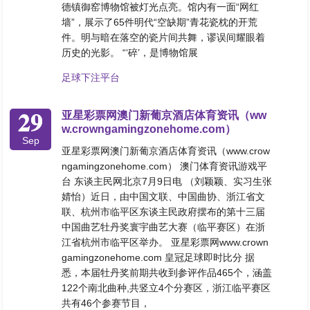
德镇御窑博物馆被灯光点亮。馆内有一面“网红
墙”，展示了65件明代“空缺期”青花瓷枕的开荒
件。明与暗在落空的瓷片间共舞，谬误间耀眼着
历史的光影。 “‘碎’，是博物馆展
足球下注平台
29
亚星彩票网澳门新葡京酒店体育资讯（ww
w.crowngamingzonehome.com）
Sep
亚星彩票网澳门新葡京酒店体育资讯（www.crow
ngamingzonehome.com） 澳门体育资讯游戏平
台 东谈主民网北京7月9日电 （刘颖颖、实习生张
婧怡）近日，由中国文联、中国曲协、浙江省文
联、杭州市临平区东谈主民政府摆布的第十三届
中国曲艺牡丹奖寰宇曲艺大赛（临平赛区）在浙
江省杭州市临平区举办。 亚星彩票网www.crown
gamingzonehome.com 皇冠足球即时比分 据
悉，本届牡丹奖前期共收到参评作品465个，涵盖
122个南北曲种,共竖立4个分赛区，浙江临平赛区
共有46个参赛节目，