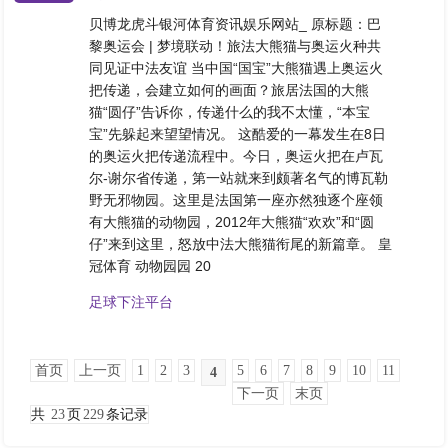
贝博龙虎斗银河体育资讯娱乐网站_ 原标题：巴
黎奥运会 | 梦境联动！旅法大熊猫与奥运火种共
同见证中法友谊 当中国“国宝”大熊猫遇上奥运火
把传递，会建立如何的画面？旅居法国的大熊
猫“圆仔”告诉你，传递什么的我不太懂，“本宝
宝”先躲起来望望情况。 这酷爱的一幕发生在8日
的奥运火把传递流程中。今日，奥运火把在卢瓦
尔-谢尔省传递，第一站就来到颇著名气的博瓦勒
野无邪物园。这里是法国第一座亦然独逐个座领
有大熊猫的动物园，2012年大熊猫“欢欢”和“圆
仔”来到这里，怒放中法大熊猫衔尾的新篇章。 皇
冠体育 动物园园 20
足球下注平台
首页
上一页
1
2
3
5
6
7
8
9
10
11
4
下一页
末页
共
23
页
229
条记录