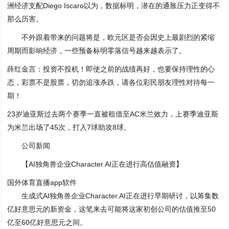
洲经济支配Diego Iscaro以为，数据标明，潜在的通胀压力正变得不
那么历害。
不外跟着带来的问题将是，欧元区是否会因史上最剧烈的紧缩
周期而影响经济，一些预备标明零落信号越来越表示了。
薛红金言：投资不投机！即使之前的战绩再好，也要保持理性的心
态，彩票不是股票，切勿追涨杀跌，请各位彩民朋友理性对待每一
期！
23岁迪亚斯过去两个赛季一直被租借至AC米兰效力，上赛季迪亚斯
为米兰出场了45次，打入7球助攻8球。
公司新闻
【AI独角兽企业Character.AI正在进行高估值融资】
国外体育直播app软件
生成式AI独角兽企业Character.AI正在进行早期研讨，以筹集数
亿好意思元的新资金，这笔来去可能将这家初创公司的估值推至50
亿至60亿好意思元之间。