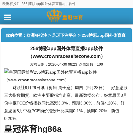
欧洲杯投注-256博彩app国外体育直播app软件
（www.crownracessitezone.com）
你的位置：
欧洲杯投注
>
足球下注平台
> 256博彩app国外体育直
256博彩app国外体育直播app软件
播app软件（www.crownracessitezone.com）
（www.crownracessitezone.com）
发布日期：2026-04-30 08:23 点击次数：100
256博彩app国外体育直播app软件
（www.crownracessitezone.com）
财联社9月29日讯（剪辑 周子意）周四（9月28日），好意思股
三大指数期货、欧洲主要股指均走高。最新数据公布，好意思国8月
份中枢PCE价钱指数同比高潮3.9%，预期3.90%，前值4.20%。好
意思国8月中枢PCE物价指数环比高潮0.1%，预期0.20%，前值
0.20%。
皇冠体育hg86a