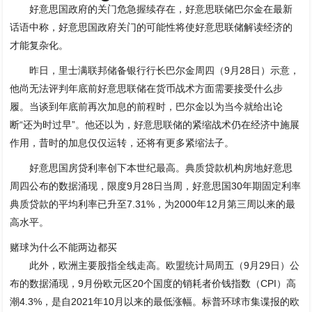
好意思国政府的关门危急握续存在，好意思联储巴尔金在最新
话语中称，好意思国政府关门的可能性将使好意思联储解读经济的
才能复杂化。
昨日，里士满联邦储备银行行长巴尔金周四（9月28日）示意，
他尚无法评判年底前好意思联储在货币战术方面需要接受什么步
履。当谈到年底前再次加息的前程时，巴尔金以为当今就给出论
断“还为时过早”。他还以为，好意思联储的紧缩战术仍在经济中施展
作用，昔时的加息仅仅运转，还将有更多紧缩法子。
好意思国房贷利率创下本世纪最高。典质贷款机构房地好意思
周四公布的数据涌现，限度9月28日当周，好意思国30年期固定利率
典质贷款的平均利率已升至7.31%，为2000年12月第三周以来的最
高水平。
赌球为什么不能两边都买
此外，欧洲主要股指全线走高。欧盟统计局周五（9月29日）公
布的数据涌现，9月份欧元区20个国度的销耗者价钱指数（CPI）高
潮4.3%，是自2021年10月以来的最低涨幅。标普环球市集谍报的欧