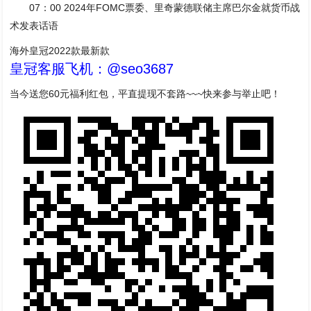
07：00 2024年FOMC票委、里奇蒙德联储主席巴尔金就货币战
术发表话语
海外皇冠2022款最新款
皇冠客服飞机：@seo3687
当今送您60元福利红包，平直提现不套路~~~快来参与举止吧！