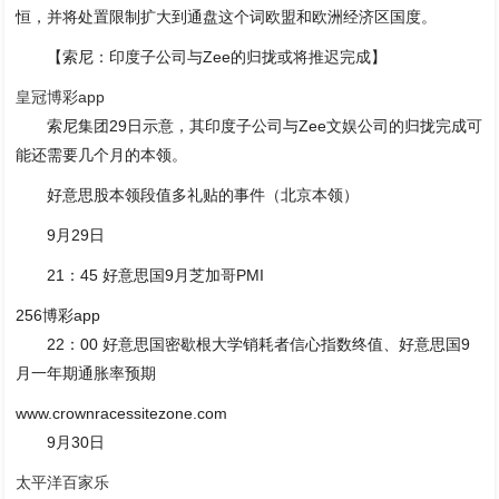
恒，并将处置限制扩大到通盘这个词欧盟和欧洲经济区国度。
【索尼：印度子公司与Zee的归拢或将推迟完成】
皇冠博彩app
索尼集团29日示意，其印度子公司与Zee文娱公司的归拢完成可
能还需要几个月的本领。
好意思股本领段值多礼贴的事件（北京本领）
9月29日
21：45 好意思国9月芝加哥PMI
256博彩app
22：00 好意思国密歇根大学销耗者信心指数终值、好意思国9
月一年期通胀率预期
www.crownracessitezone.com
9月30日
太平洋百家乐