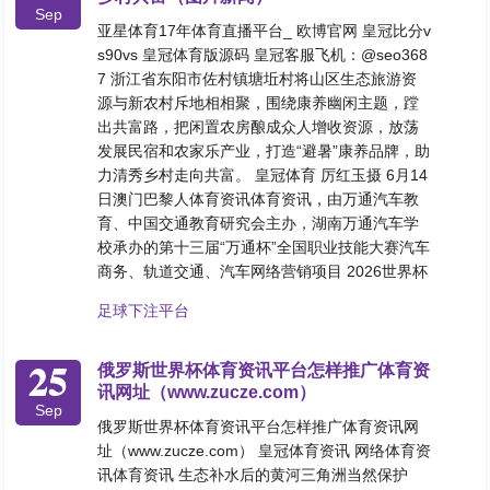
Sep
亚星体育17年体育直播平台_ 欧博官网 皇冠比分v
s90vs 皇冠体育版源码 皇冠客服飞机：@seo368
7 浙江省东阳市佐村镇塘坵村将山区生态旅游资
源与新农村斥地相相聚，围绕康养幽闲主题，蹚
出共富路，把闲置农房酿成众人增收资源，放荡
发展民宿和农家乐产业，打造“避暑”康养品牌，助
力清秀乡村走向共富。 皇冠体育 厉红玉摄 6月14
日澳门巴黎人体育资讯体育资讯，由万通汽车教
育、中国交通教育研究会主办，湖南万通汽车学
校承办的第十三届“万通杯”全国职业技能大赛汽车
商务、轨道交通、汽车网络营销项目 2026世界杯
足球下注平台
25
俄罗斯世界杯体育资讯平台怎样推广体育资
讯网址（www.zucze.com）
Sep
俄罗斯世界杯体育资讯平台怎样推广体育资讯网
址（www.zucze.com） 皇冠体育资讯 网络体育资
讯体育资讯 生态补水后的黄河三角洲当然保护