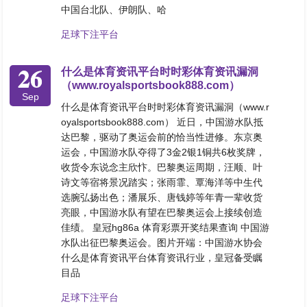
中国台北队、伊朗队、哈
足球下注平台
26
什么是体育资讯平台时时彩体育资讯漏洞
（www.royalsportsbook888.com）
Sep
什么是体育资讯平台时时彩体育资讯漏洞（www.r
oyalsportsbook888.com） 近日，中国游水队抵
达巴黎，驱动了奥运会前的恰当性进修。东京奥
运会，中国游水队夺得了3金2银1铜共6枚奖牌，
收货令东说念主欣忭。巴黎奥运周期，汪顺、叶
诗文等宿将景况踏实；张雨霏、覃海洋等中生代
选腕弘扬出色；潘展乐、唐钱婷等年青一辈收货
亮眼，中国游水队有望在巴黎奥运会上接续创造
佳绩。 皇冠hg86a 体育彩票开奖结果查询 中国游
水队出征巴黎奥运会。图片开端：中国游水协会
什么是体育资讯平台体育资讯行业，皇冠备受瞩
目品
足球下注平台