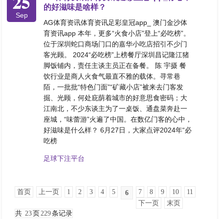
25
的好滋味是啥样？
Sep
AG体育资讯体育资讯足彩皇冠app_ 澳门金沙体
育资讯app 本年，更多“火食小店”登上“必吃榜”。
位于深圳蛇口商场门口的嘉华小吃店招引不少门
客光顾。 2024“必吃榜”上榜餐厅深圳昌记隆江猪
脚饭铺内，责任主谈主员正在备餐。 陈 宇摄 餐
饮行业是商人火食气最直不雅的载体。寻常巷
陌，一批批“特色门面”“矿藏小店”被来去门客发
掘、光顾，何处庇荫着城市的好意思食密码；大
江南北，不少东谈主为了一桌饭、通盘菜奔赴一
座城，“味蕾游”火遍了中国。在数亿门客的心中，
好滋味是什么样？ 6月27日，大家点评2024年“必
吃榜
足球下注平台
首页
上一页
1
2
3
4
5
7
8
9
10
11
6
下一页
末页
共
23
页
229
条记录