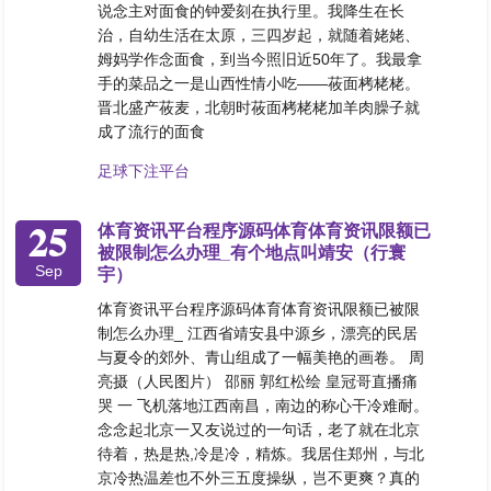
说念主对面食的钟爱刻在执行里。我降生在长
治，自幼生活在太原，三四岁起，就随着姥姥、
姆妈学作念面食，到当今照旧近50年了。我最拿
手的菜品之一是山西性情小吃——莜面栲栳栳。
晋北盛产莜麦，北朝时莜面栲栳栳加羊肉臊子就
成了流行的面食
足球下注平台
25
体育资讯平台程序源码体育体育资讯限额已
被限制怎么办理_有个地点叫靖安（行寰
Sep
宇）
体育资讯平台程序源码体育体育资讯限额已被限
制怎么办理_ 江西省靖安县中源乡，漂亮的民居
与夏令的郊外、青山组成了一幅美艳的画卷。 周
亮摄（人民图片） 邵丽 郭红松绘 皇冠哥直播痛
哭 一 飞机落地江西南昌，南边的称心干冷难耐。
念念起北京一又友说过的一句话，老了就在北京
待着，热是热,冷是冷，精炼。我居住郑州，与北
京冷热温差也不外三五度操纵，岂不更爽？真的