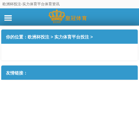
欧洲杯投注-实力体育平台体育资讯
你的位置：
欧洲杯投注
>
实力体育平台投注
>
友情链接：