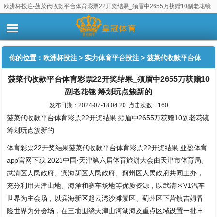
欧洲杯投注-菠菜代收款平台体育彩票22开奖结果_须眉中2655万获赠10副老花镜
筹划玩点簇新的
你的位置：
欧洲杯投注
>
实力体育平台投注
> 菠菜代收款平台体
菠菜代收款平台体育彩票22开奖结果_须眉中2655万获赠10
育彩票22开奖结果_须眉中2655万获赠10副老花镜 筹划玩点簇新
副老花镜 筹划玩点簇新的
的
发布日期：2024-07-18 04:20 点击次数：160
菠菜代收款平台体育彩票22开奖结果 须眉中2655万获赠10副老花镜
筹划玩点簇新的
体育彩票22开奖结果菠菜代收款平台体育彩票22开奖结果 亚盈体育
app官网下载 2023中国·天津第六届体育旅游大会由天津市体育局、
武清区人民政府、滨海新区人民政府、蓟州区人民政府共同主办，
充分利用天津山地、海洋和赛车场地等优质资源，以武清区V1汽车
世界为主会场，以滨海新区起云湾沙滩景区、蓟州区下营镇吉姆冒
险世界为分会场，在三地围绕天津山河湖海及重点区域设置一批丰